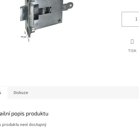
ek.
TISK
s
Diskuze
ailní popis produktu
s produktu není dostupný