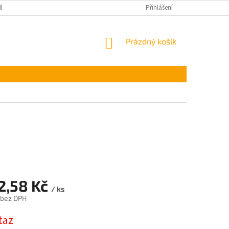
ÍNKY OCHRANY OSOBNÍCH ÚDAJŮ
Přihlášení
NÁKUPNÍ
Prázdný košík
KOŠÍK
12,58 Kč
/ ks
 bez DPH
taz