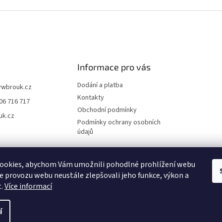
Informace pro vás
Dodání a platba
vwbrouk.cz
Kontakty
06 716 717
Obchodní podmínky
uk.cz
Podmínky ochrany osobních
údajů
ookies, abychom Vám umožnili pohodlné prohlížení webu
ze provozu webu neustále zlepšovali jeho funkce, výkon a
t.
Více informací
í
zena.