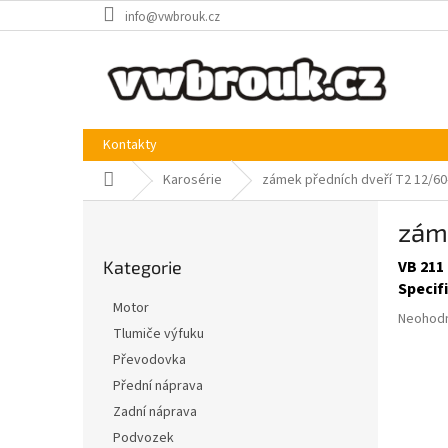
Přejít
info@vwbrouk.cz
na
obsah
Kontakty
Domů
Karosérie
zámek předních dveří T2 12/60
P
záme
o
Přeskočit
s
Kategorie
VB 211
kategorie
t
Specif
r
Motor
Průměr
a
Neohod
Tlumiče výfuku
hodnoce
n
produkt
Převodovka
n
je
í
Přední náprava
0,0
p
Zadní náprava
z
a
5
Podvozek