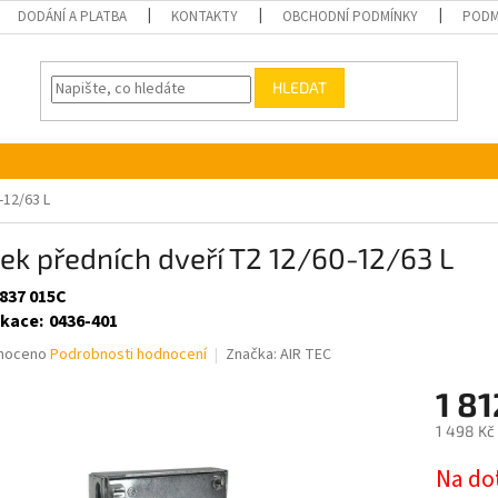
DODÁNÍ A PLATBA
KONTAKTY
OBCHODNÍ PODMÍNKY
PODM
HLEDAT
-12/63 L
k předních dveří T2 12/60-12/63 L
 837 015C
ikace
:
0436-401
né
noceno
Podrobnosti hodnocení
Značka:
AIR TEC
ní
1 8
u
1 498 Kč
Měrná
Na do
cena: