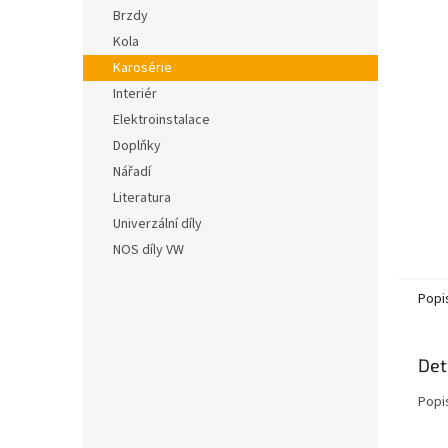
n
hvězdič
Brzdy
e
Kola
l
Karosérie
Interiér
Elektroinstalace
Doplňky
Nářadí
Literatura
Univerzální díly
NOS díly VW
Popi
Det
Popi