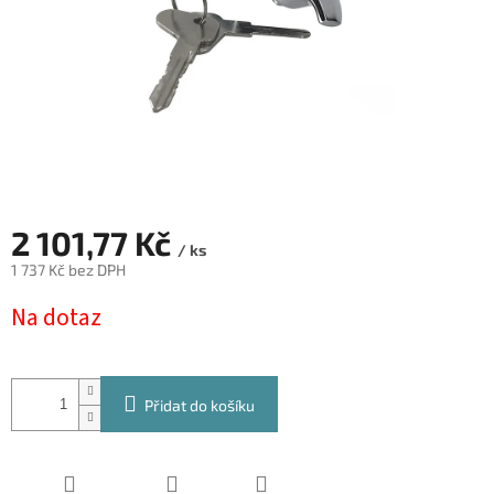
2 101,77 Kč
/ ks
1 737 Kč bez DPH
Měrná
Na dotaz
cena:
Přidat do košíku