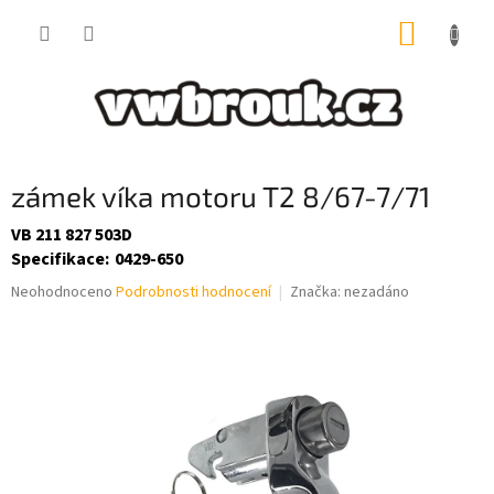
Přejít
NÁKUP
na
obsah
KOŠÍK
zámek víka motoru T2 8/67-7/71
VB 211 827 503D
Specifikace
:
0429-650
Průměrné
Neohodnoceno
Podrobnosti hodnocení
Značka:
nezadáno
hodnocení
produktu
je
0,0
z
5
hvězdiček.