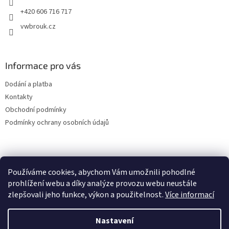
+420 606 716 717
vwbrouk.cz
Informace pro vás
Dodání a platba
Kontakty
Obchodní podmínky
Podmínky ochrany osobních údajů
Používáme cookies, abychom Vám umožnili pohodlné
prohlížení webu a díky analýze provozu webu neustále
zlepšovali jeho funkce, výkon a použitelnost.
Více informací
Nastavení
Vytvořil Shoptet