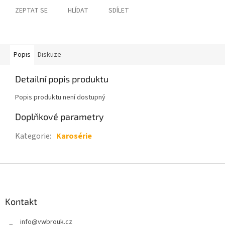
ZEPTAT SE
HLÍDAT
SDÍLET
Popis
Diskuze
Detailní popis produktu
Popis produktu není dostupný
Doplňkové parametry
Kategorie
:
Karosérie
Z
á
p
a
Kontakt
t
info
@
vwbrouk.cz
í