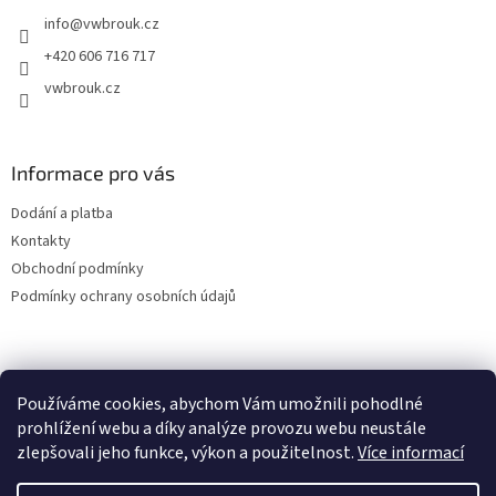
t
info
@
vwbrouk.cz
í
+420 606 716 717
vwbrouk.cz
Informace pro vás
Dodání a platba
Kontakty
Obchodní podmínky
Podmínky ochrany osobních údajů
Používáme cookies, abychom Vám umožnili pohodlné
prohlížení webu a díky analýze provozu webu neustále
zlepšovali jeho funkce, výkon a použitelnost.
Více informací