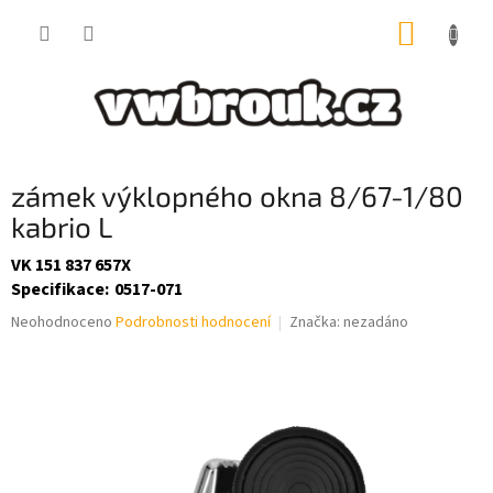
Přejít
NÁKUP
na
obsah
KOŠÍK
zámek výklopného okna 8/67-1/80
kabrio L
VK 151 837 657X
Specifikace
:
0517-071
Průměrné
Neohodnoceno
Podrobnosti hodnocení
Značka:
nezadáno
hodnocení
produktu
je
0,0
z
5
hvězdiček.