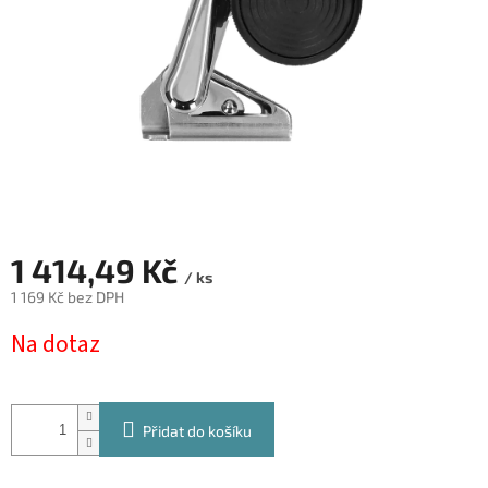
1 414,49 Kč
/ ks
1 169 Kč bez DPH
Měrná
Na dotaz
cena:
Přidat do košíku