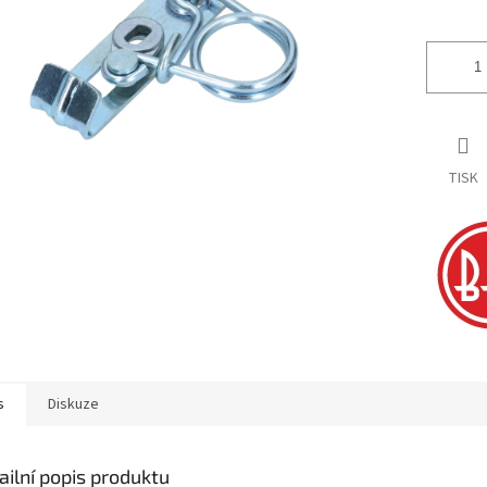
ek.
TISK
s
Diskuze
ailní popis produktu