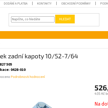
DODÁNÍ A PLATBA
KONTAKTY
OBCHODNÍ PODMÍNKY
PODM
HLEDAT
ek zadní kapoty 10/52-7/64
827 505
ikace
:
0428-010
né
noceno
Podrobnosti hodnocení
ní
526
u
435 Kč b
Měrná
Na do
cena: