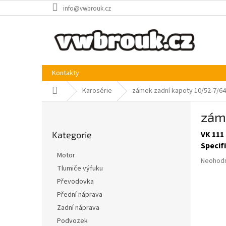
Přejít
info@vwbrouk.cz
na
obsah
Kontakty
Domů
Karosérie
zámek zadní kapoty 10/52-7/64
P
zám
o
Přeskočit
s
Kategorie
VK 111 
kategorie
t
Specif
r
Motor
Průměr
a
Neohod
Tlumiče výfuku
hodnoce
n
produkt
Převodovka
n
je
í
Přední náprava
0,0
p
Zadní náprava
z
a
5
Podvozek