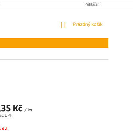
ÍNKY OCHRANY OSOBNÍCH ÚDAJŮ
Přihlášení
NÁKUPNÍ
Prázdný košík
KOŠÍK
,35 Kč
/ ks
ez DPH
taz