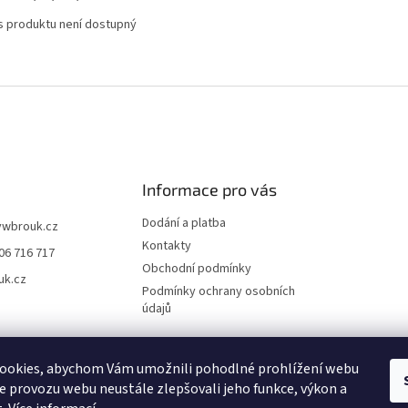
s produktu není dostupný
Informace pro vás
Dodání a platba
vwbrouk.cz
Kontakty
06 716 717
Obchodní podmínky
uk.cz
Podmínky ochrany osobních
údajů
ookies, abychom Vám umožnili pohodlné prohlížení webu
ze provozu webu neustále zlepšovali jeho funkce, výkon a