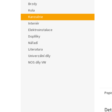
n
hvězdič
Brzdy
e
Kola
l
Karosérie
Interiér
Elektroinstalace
Doplňky
Nářadí
Literatura
Univerzální díly
NOS díly VW
Popi
Det