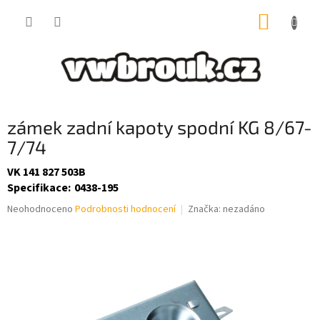
Přejít
NÁKUP
na
obsah
KOŠÍK
zámek zadní kapoty spodní KG 8/67-
7/74
VK 141 827 503B
Specifikace
:
0438-195
Průměrné
Neohodnoceno
Podrobnosti hodnocení
Značka:
nezadáno
hodnocení
produktu
je
0,0
z
5
hvězdiček.