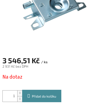
3 546,51 Kč
/ ks
2 931 Kč bez DPH
Měrná
Na dotaz
cena:
Přidat do košíku