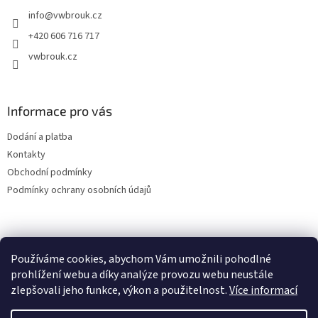
t
info
@
vwbrouk.cz
í
+420 606 716 717
vwbrouk.cz
Informace pro vás
Dodání a platba
Kontakty
Obchodní podmínky
Podmínky ochrany osobních údajů
Používáme cookies, abychom Vám umožnili pohodlné
prohlížení webu a díky analýze provozu webu neustále
zlepšovali jeho funkce, výkon a použitelnost.
Více informací