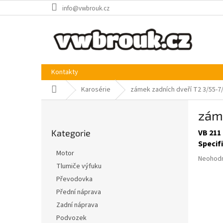
Přejít
info@vwbrouk.cz
na
obsah
Kontakty
Domů
Karosérie
zámek zadních dveří T2 3/55-7/
P
záme
o
Přeskočit
s
Kategorie
VB 211 
kategorie
t
Specif
r
Motor
Průměr
a
Neohod
Tlumiče výfuku
hodnoce
n
produkt
Převodovka
n
je
í
Přední náprava
0,0
p
Zadní náprava
z
a
5
Podvozek