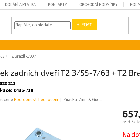
DODÁNÍ A PLATBA
KONTAKTY
OBCHODNÍ PODMÍNKY
PODM
HLEDAT
63 + T2 Brazil -1997
k zadních dveří T2 3/55-7/63 + T2 Bra
829 211
ikace
:
0436-710
né
noceno
Podrobnosti hodnocení
Značka:
Zinni & Güell
ní
657
u
543 Kč b
Měrná
Na do
cena: