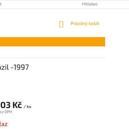
ÍNKY OCHRANY OSOBNÍCH ÚDAJŮ
Přihlášení
NÁKUPNÍ
Prázdný košík
KOŠÍK
zil -1997
,03 Kč
/ ks
ez DPH
taz