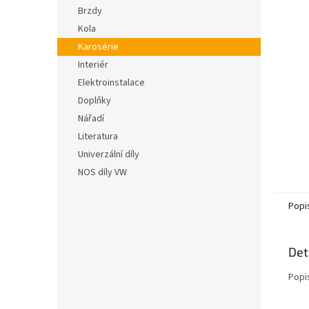
n
hvězdič
Brzdy
e
Kola
l
Karosérie
Interiér
Elektroinstalace
Doplňky
Nářadí
Literatura
Univerzální díly
NOS díly VW
Popi
Det
Popi