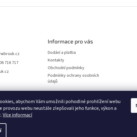
Informace pro vás
Dodání a platba
vwbrouk.cz
Kontakty
06 716 717
Obchodní podmínky
uk.cz
Podmínky ochrany osobních
údajů
ookies, abychom Vám umožnili pohodlné prohlížení webu
ze provozu webu neustále zlepšovali jeho funkce, výkon a
t.
Více informací
í
zena.