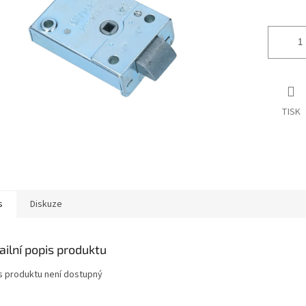
ek.
TISK
s
Diskuze
ailní popis produktu
s produktu není dostupný