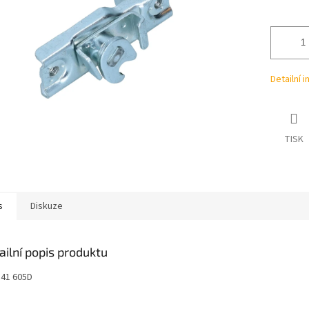
ek.
Detailní 
TISK
s
Diskuze
ailní popis produktu
841 605D