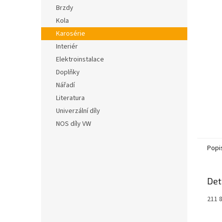
n
hvězdič
Brzdy
e
Kola
l
Karosérie
Interiér
Elektroinstalace
Doplňky
Nářadí
Literatura
Univerzální díly
NOS díly VW
Popi
Det
211 