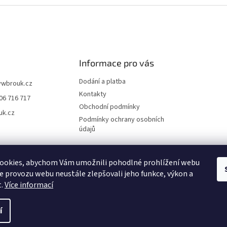
Informace pro vás
Dodání a platba
vwbrouk.cz
Kontakty
06 716 717
Obchodní podmínky
uk.cz
Podmínky ochrany osobních
údajů
ookies, abychom Vám umožnili pohodlné prohlížení webu
ze provozu webu neustále zlepšovali jeho funkce, výkon a
t.
Více informací
í
zena.