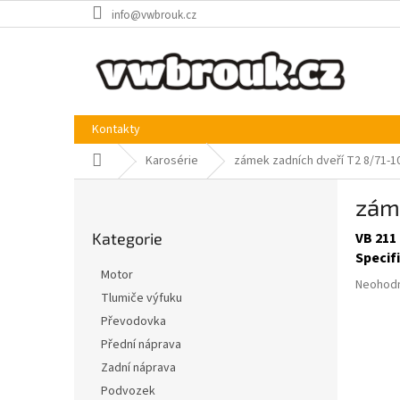
Přejít
info@vwbrouk.cz
na
obsah
Kontakty
Domů
Karosérie
zámek zadních dveří T2 8/71-1
P
záme
o
Přeskočit
s
Kategorie
VB 211
kategorie
t
Specif
r
Motor
Průměr
a
Neohod
Tlumiče výfuku
hodnoce
n
produkt
Převodovka
n
je
í
Přední náprava
0,0
p
Zadní náprava
z
a
5
Podvozek