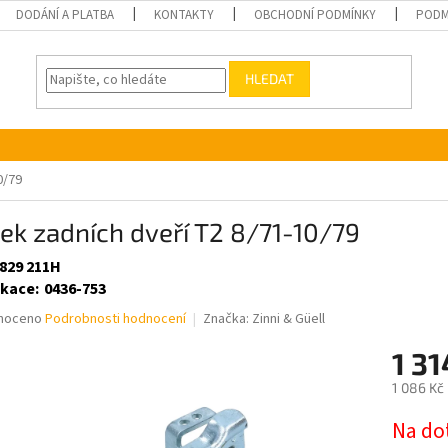
DODÁNÍ A PLATBA
KONTAKTY
OBCHODNÍ PODMÍNKY
PODM
HLEDAT
0/79
k zadních dveří T2 8/71-10/79
 829 211H
ikace
:
0436-753
né
noceno
Podrobnosti hodnocení
Značka:
Zinni & Güell
ní
1 3
u
1 086 Kč
Měrná
Na do
cena: