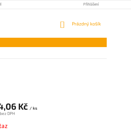
ÍNKY OCHRANY OSOBNÍCH ÚDAJŮ
Přihlášení
NÁKUPNÍ
Prázdný košík
KOŠÍK
14,06 Kč
/ ks
 bez DPH
taz