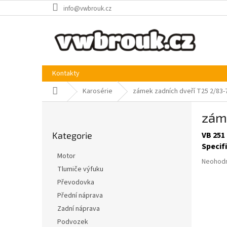
Přejít
info@vwbrouk.cz
na
obsah
Kontakty
Domů
Karosérie
zámek zadních dveří T25 2/83-
P
zám
o
Přeskočit
s
Kategorie
VB 251
kategorie
t
Specif
r
Motor
Průměr
a
Neohod
Tlumiče výfuku
hodnoce
n
produkt
Převodovka
n
je
í
Přední náprava
0,0
p
Zadní náprava
z
a
5
Podvozek