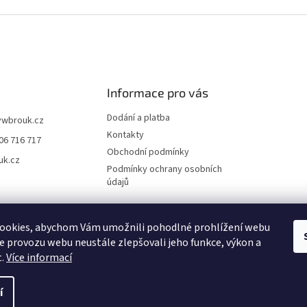
Informace pro vás
Dodání a platba
vwbrouk.cz
Kontakty
06 716 717
Obchodní podmínky
uk.cz
Podmínky ochrany osobních
údajů
ookies, abychom Vám umožnili pohodlné prohlížení webu
ze provozu webu neustále zlepšovali jeho funkce, výkon a
t.
Více informací
í
zena.