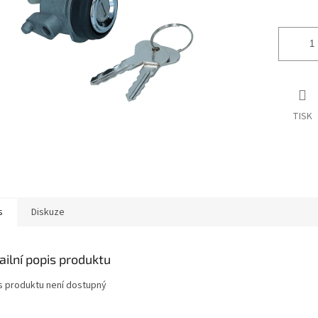
ek.
TISK
s
Diskuze
ailní popis produktu
s produktu není dostupný