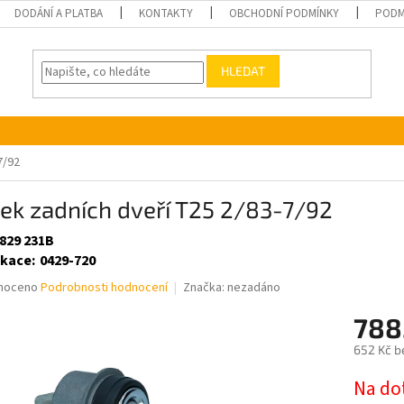
DODÁNÍ A PLATBA
KONTAKTY
OBCHODNÍ PODMÍNKY
PODM
HLEDAT
7/92
ek zadních dveří T25 2/83-7/92
 829 231B
ikace
:
0429-720
né
noceno
Podrobnosti hodnocení
Značka:
nezadáno
ní
788
u
652 Kč b
Měrná
Na do
cena: