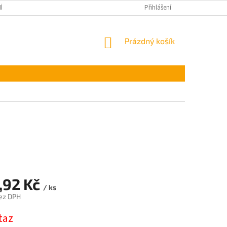
ÍNKY OCHRANY OSOBNÍCH ÚDAJŮ
Přihlášení
NÁKUPNÍ
Prázdný košík
KOŠÍK
,92 Kč
/ ks
ez DPH
taz