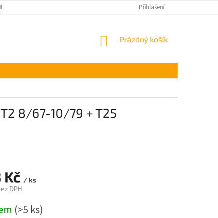
ÍNKY OCHRANY OSOBNÍCH ÚDAJŮ
Přihlášení
NÁKUPNÍ
Prázdný košík
KOŠÍK
T2 8/67-10/79 + T25
3 Kč
/ ks
bez DPH
dem
(>5 ks)