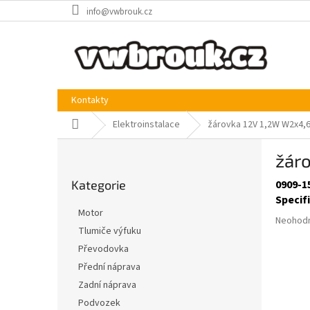
Přejít
info@vwbrouk.cz
na
obsah
Kontakty
Domů
Elektroinstalace
žárovka 12V 1,2W W2x4,6
P
žár
o
Přeskočit
s
Kategorie
0909-1
kategorie
t
Specif
r
Motor
Průměr
a
Neohod
Tlumiče výfuku
hodnoce
n
produkt
Převodovka
n
je
í
Přední náprava
0,0
p
Zadní náprava
z
a
5
Podvozek