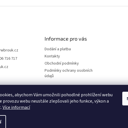
Informace pro vás
Dodání a platba
vwbrouk.cz
Kontakty
06 716 717
Obchodní podmínky
uk.cz
Podmínky ochrany osobních
údajů
ookies, abychom Vám umožnili pohodlné prohlížení webu
ze provozu webu neustále zlepšovali jeho funkce, výkon a
t.
Více informací
í
zena.