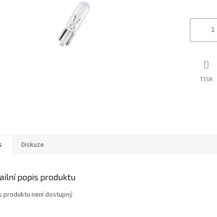
ek.
TISK
s
Diskuze
ailní popis produktu
s produktu není dostupný