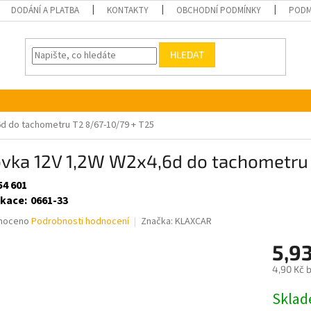
DODÁNÍ A PLATBA
KONTAKTY
OBCHODNÍ PODMÍNKY
PODM
HLEDAT
d do tachometru T2 8/67-10/79 + T25
ovka 12V 1,2W W2x4,6d do tachometru 
54 601
ikace
:
0661-33
né
noceno
Podrobnosti hodnocení
Značka:
KLAXCAR
ní
5,9
u
4,90 Kč 
Měrná
Skla
cena: