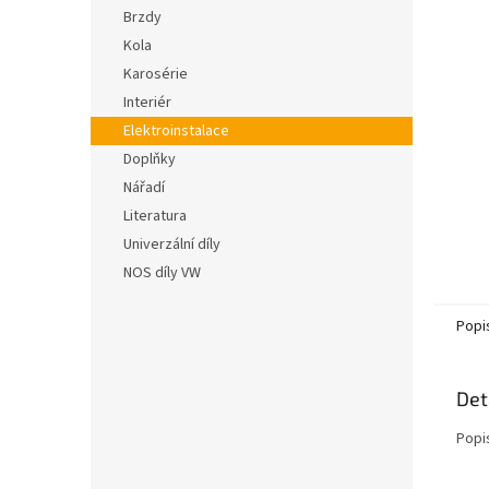
n
hvězdič
Brzdy
e
Kola
l
Karosérie
Interiér
Elektroinstalace
Doplňky
Nářadí
Literatura
Univerzální díly
NOS díly VW
Popi
Det
Popi