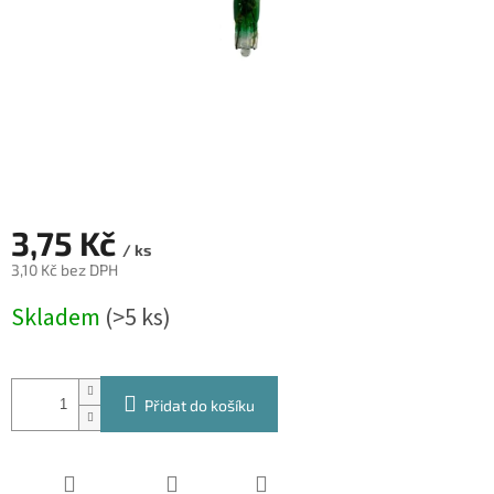
3,75 Kč
/ ks
3,10 Kč bez DPH
Měrná
Skladem
(>5 ks)
cena:
Přidat do košíku