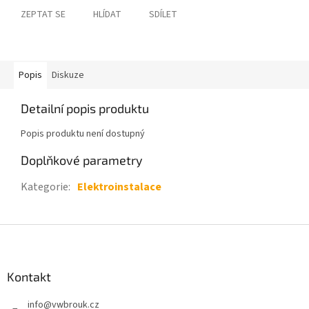
ZEPTAT SE
HLÍDAT
SDÍLET
Popis
Diskuze
Detailní popis produktu
Popis produktu není dostupný
Doplňkové parametry
Kategorie
:
Elektroinstalace
Z
á
p
a
Kontakt
t
info
@
vwbrouk.cz
í