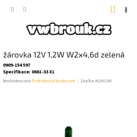
Přejít
NÁKUP
na
obsah
KOŠÍK
žárovka 12V 1,2W W2x4,6d zelená
0909-154 597
Specifikace
:
0661-33 X1
Průměrné
Neohodnoceno
Podrobnosti hodnocení
Značka:
KLAXCAR
hodnocení
produktu
je
0,0
z
5
hvězdiček.