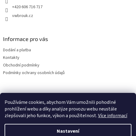
+420 606 716 717
vwbrouk.cz
Informace pro vás
Dodání a platba
Kontakty
Obchodní podmínky
Podmínky ochrany osobních údajů
Používáme cookies, abychom Vám umožnili pohodlné
prohlížení webu a díky analýze provozu webu neustále
zlepšovali jeho funkce, výkon a použitelnost.
Více informací
Nastavení
Vytvořil Shoptet