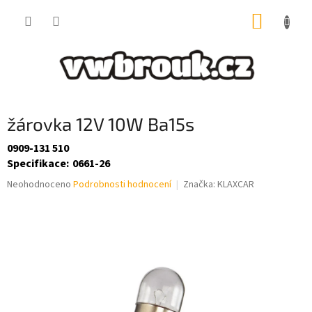
Přejít
NÁKUP
na
obsah
KOŠÍK
žárovka 12V 10W Ba15s
0909-131 510
Specifikace
:
0661-26
Průměrné
Neohodnoceno
Podrobnosti hodnocení
Značka:
KLAXCAR
hodnocení
produktu
je
0,0
z
5
hvězdiček.