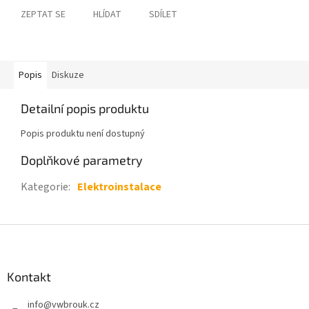
ZEPTAT SE
HLÍDAT
SDÍLET
Popis
Diskuze
Detailní popis produktu
Popis produktu není dostupný
Doplňkové parametry
Kategorie
:
Elektroinstalace
Z
á
p
a
Kontakt
t
info
@
vwbrouk.cz
í