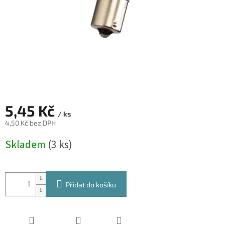
5,45 Kč
/ ks
4,50 Kč bez DPH
Měrná
Skladem
(3 ks)
cena:
Přidat do košíku