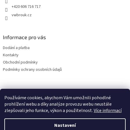
+420 606 716 717
vwbrouk.cz
Informace pro vás
Dodání a platba
Kontakty
Obchodní podmínky
Podmínky ochrany osobních údajů
Používáme cookies, abychom Vám umožnili pohodlné
prohlížení webu a díky analýze provozu webu neustále
zlepšovali jeho funkce, výkon a použitelnost.
Více informací
Nastavení
Vytvořil Shoptet