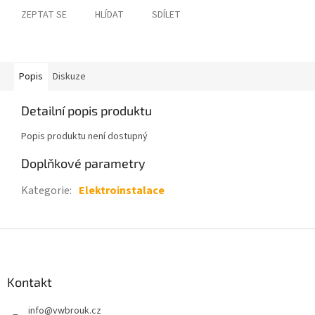
ZEPTAT SE
HLÍDAT
SDÍLET
Popis
Diskuze
Detailní popis produktu
Popis produktu není dostupný
Doplňkové parametry
Kategorie
:
Elektroinstalace
Z
á
p
a
Kontakt
t
info
@
vwbrouk.cz
í