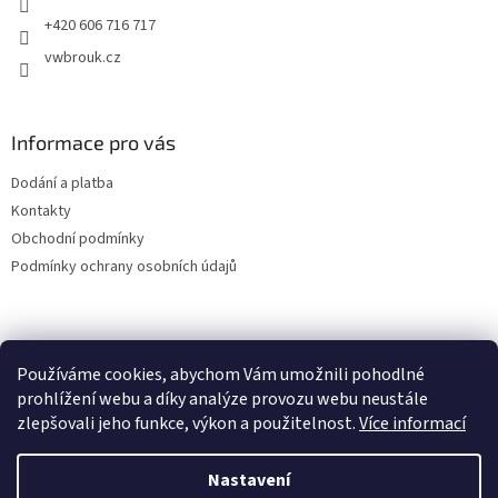
+420 606 716 717
vwbrouk.cz
Informace pro vás
Dodání a platba
Kontakty
Obchodní podmínky
Podmínky ochrany osobních údajů
Používáme cookies, abychom Vám umožnili pohodlné
prohlížení webu a díky analýze provozu webu neustále
zlepšovali jeho funkce, výkon a použitelnost.
Více informací
Nastavení
Vytvořil Shoptet