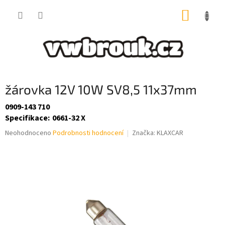
Přejít
NÁKUP
na
obsah
KOŠÍK
žárovka 12V 10W SV8,5 11x37mm
0909-143 710
Specifikace
:
0661-32 X
Průměrné
Neohodnoceno
Podrobnosti hodnocení
Značka:
KLAXCAR
hodnocení
produktu
je
0,0
z
5
hvězdiček.