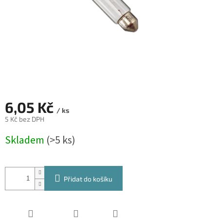
6,05 Kč
/ ks
5 Kč bez DPH
Měrná
Skladem
(>5 ks)
cena:
Přidat do košíku