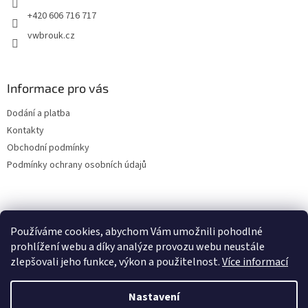
+420 606 716 717
vwbrouk.cz
Informace pro vás
Dodání a platba
Kontakty
Obchodní podmínky
Podmínky ochrany osobních údajů
Používáme cookies, abychom Vám umožnili pohodlné
prohlížení webu a díky analýze provozu webu neustále
zlepšovali jeho funkce, výkon a použitelnost.
Více informací
Nastavení
Vytvořil Shoptet