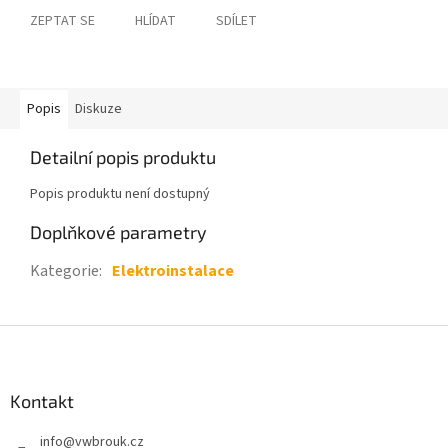
ZEPTAT SE
HLÍDAT
SDÍLET
Popis
Diskuze
Detailní popis produktu
Popis produktu není dostupný
Doplňkové parametry
Kategorie
:
Elektroinstalace
Z
á
p
a
Kontakt
t
info
@
vwbrouk.cz
í