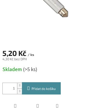
5,20 Kč
/ ks
4,30 Kč bez DPH
Měrná
Skladem
(>5 ks)
cena:
Přidat do košíku