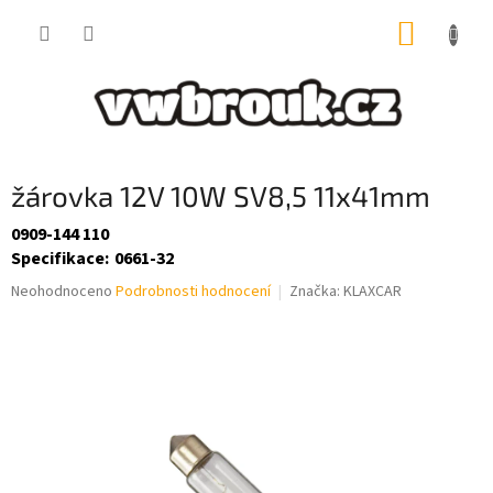
Přejít
NÁKUP
na
obsah
KOŠÍK
žárovka 12V 10W SV8,5 11x41mm
0909-144 110
Specifikace
:
0661-32
Průměrné
Neohodnoceno
Podrobnosti hodnocení
Značka:
KLAXCAR
hodnocení
produktu
je
0,0
z
5
hvězdiček.