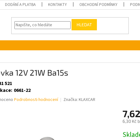
DODÁNÍ A PLATBA
KONTAKTY
OBCHODNÍ PODMÍNKY
PODM
HLEDAT
ovka 12V 21W Ba15s
31 521
ikace
:
0661-22
né
noceno
Podrobnosti hodnocení
Značka:
KLAXCAR
ní
7,6
u
6,30 Kč 
Měrná
Skla
cena: