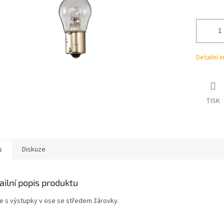
ek.
Detailní 
TISK
s
Diskuze
ailní popis produktu
ce s výstupky v ose se středem žárovky.