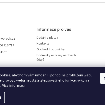
Informace pro vás
Dodání a platba
vwbrouk.cz
Kontakty
06 716 717
Obchodní podmínky
uk.cz
Podmínky ochrany osobních
údajů
ookies, abychom Vám umožnili pohodlné prohlížení webu
ze provozu webu neustále zlepšovali jeho funkce, výkon a
t.
Více informací
í
zena.