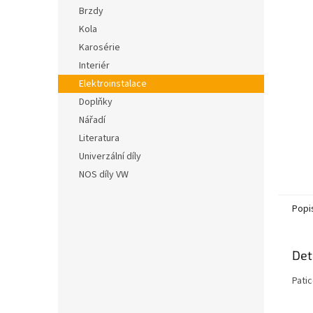
n
hvězdič
Brzdy
e
Kola
l
Karosérie
Interiér
Elektroinstalace
Doplňky
Nářadí
Literatura
Univerzální díly
NOS díly VW
Popi
Det
Pati