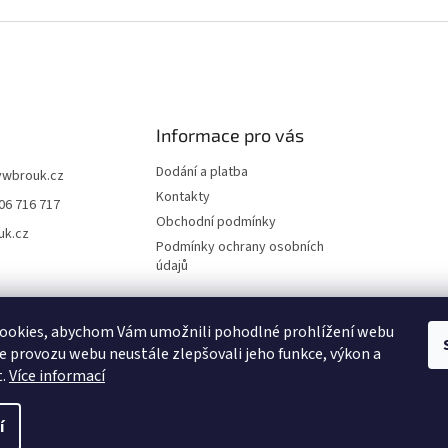
Informace pro vás
Dodání a platba
vwbrouk.cz
Kontakty
06 716 717
Obchodní podmínky
uk.cz
Podmínky ochrany osobních
údajů
ookies, abychom Vám umožnili pohodlné prohlížení webu
ze provozu webu neustále zlepšovali jeho funkce, výkon a
t.
Více informací
í
zena.