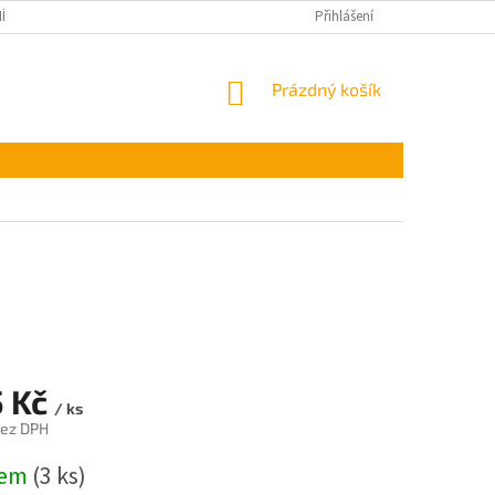
ÍNKY OCHRANY OSOBNÍCH ÚDAJŮ
Přihlášení
NÁKUPNÍ
Prázdný košík
KOŠÍK
5 Kč
/ ks
bez DPH
dem
(3 ks)