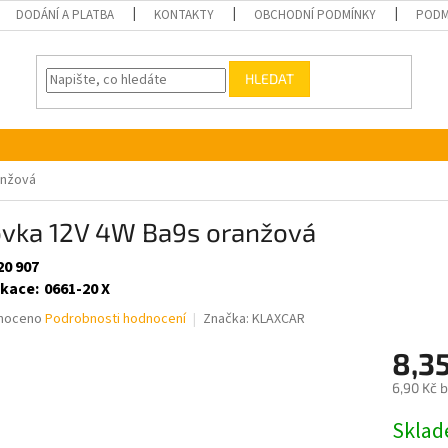
DODÁNÍ A PLATBA
KONTAKTY
OBCHODNÍ PODMÍNKY
PODM
HLEDAT
anžová
ovka 12V 4W Ba9s oranžová
20 907
ikace
:
0661-20 X
né
noceno
Podrobnosti hodnocení
Značka:
KLAXCAR
ní
8,3
u
6,90 Kč 
Měrná
Skla
cena: