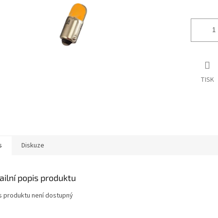
ek.
TISK
s
Diskuze
ailní popis produktu
s produktu není dostupný