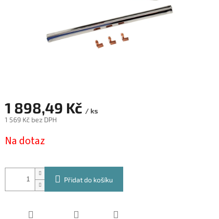
1 898,49 Kč
/ ks
1 569 Kč bez DPH
Měrná
Na dotaz
cena:
Přidat do košíku