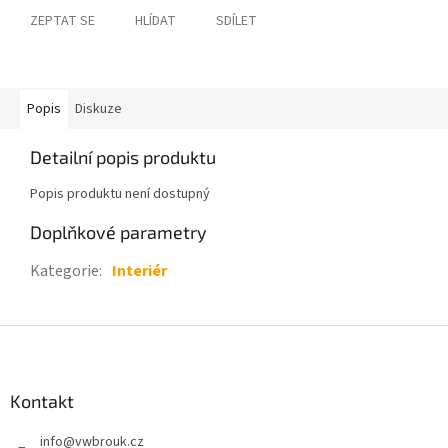
ZEPTAT SE
HLÍDAT
SDÍLET
Popis
Diskuze
Detailní popis produktu
Popis produktu není dostupný
Doplňkové parametry
Kategorie
:
Interiér
Z
á
p
a
Kontakt
t
info
@
vwbrouk.cz
í