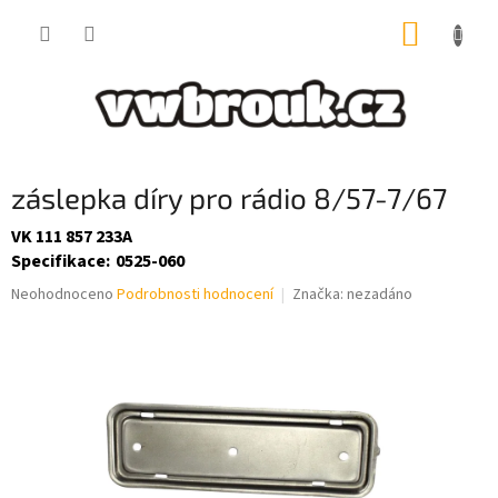
Přejít
NÁKUP
na
obsah
KOŠÍK
záslepka díry pro rádio 8/57-7/67
VK 111 857 233A
Specifikace
:
0525-060
Průměrné
Neohodnoceno
Podrobnosti hodnocení
Značka:
nezadáno
hodnocení
produktu
je
0,0
z
5
hvězdiček.