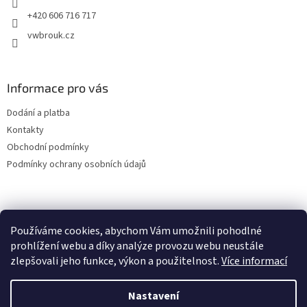
+420 606 716 717
vwbrouk.cz
Informace pro vás
Dodání a platba
Kontakty
Obchodní podmínky
Podmínky ochrany osobních údajů
Používáme cookies, abychom Vám umožnili pohodlné
prohlížení webu a díky analýze provozu webu neustále
zlepšovali jeho funkce, výkon a použitelnost.
Více informací
Nastavení
Vytvořil Shoptet