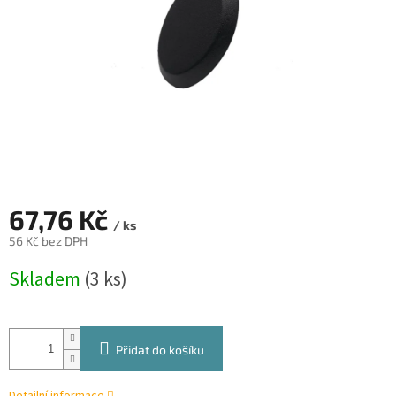
67,76 Kč
/ ks
56 Kč bez DPH
Měrná
Skladem
(3 ks)
cena:
Přidat do košíku