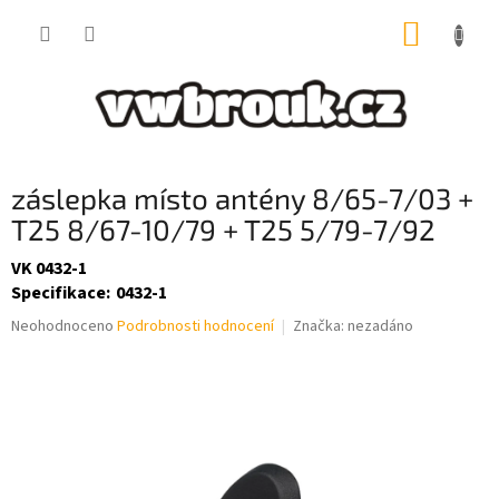
Přejít
NÁKUP
na
obsah
KOŠÍK
záslepka místo antény 8/65-7/03 +
T25 8/67-10/79 + T25 5/79-7/92
VK 0432-1
Specifikace
:
0432-1
Průměrné
Neohodnoceno
Podrobnosti hodnocení
Značka:
nezadáno
hodnocení
produktu
je
0,0
z
5
hvězdiček.