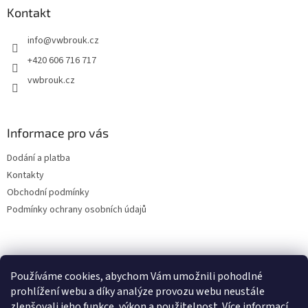
a
Kontakt
t
info
@
vwbrouk.cz
í
+420 606 716 717
vwbrouk.cz
Informace pro vás
Dodání a platba
Kontakty
Obchodní podmínky
Podmínky ochrany osobních údajů
Používáme cookies, abychom Vám umožnili pohodlné
prohlížení webu a díky analýze provozu webu neustále
zlepšovali jeho funkce, výkon a použitelnost.
Více informací