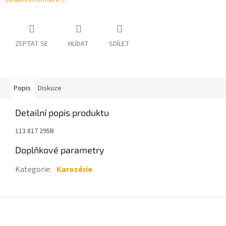
Detailní informace
ZEPTAT SE
HLÍDAT
SDÍLET
Popis
Diskuze
Detailní popis produktu
113 817 295B
Doplňkové parametry
Kategorie
:
Karosérie
Z
á
p