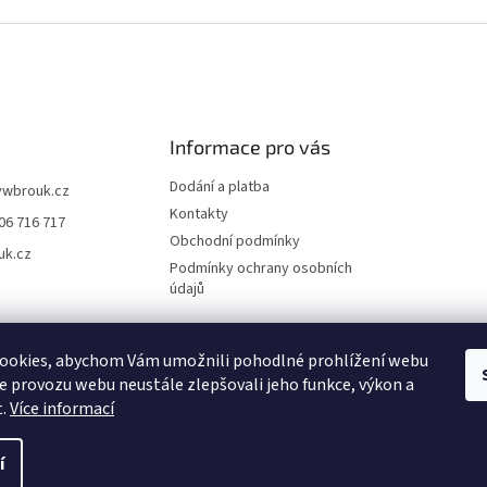
Informace pro vás
Dodání a platba
vwbrouk.cz
Kontakty
06 716 717
Obchodní podmínky
uk.cz
Podmínky ochrany osobních
údajů
ookies, abychom Vám umožnili pohodlné prohlížení webu
ze provozu webu neustále zlepšovali jeho funkce, výkon a
t.
Více informací
í
zena.