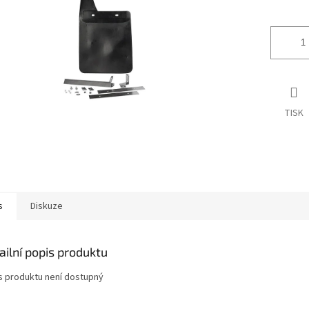
ek.
TISK
s
Diskuze
ailní popis produktu
s produktu není dostupný