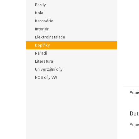
n
hvězdič
Brzdy
e
Kola
l
Karosérie
Interiér
Elektroinstalace
Doplňky
Nářadí
Literatura
Univerzální díly
NOS díly VW
Popi
Det
Popi