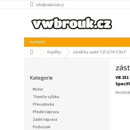
Přejít
info@vwbrouk.cz
na
obsah
Kontakty
Domů
Doplňky
zástěrka zadní T25 5/79-7/92 P
P
zást
o
Přeskočit
s
Kategorie
VB 251
kategorie
t
Specif
r
Motor
Průměr
a
Neohod
Tlumiče výfuku
hodnoce
n
produkt
Převodovka
n
je
í
Přední náprava
0,0
p
Zadní náprava
z
a
5
Podvozek