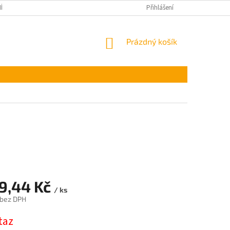
ÍNKY OCHRANY OSOBNÍCH ÚDAJŮ
Přihlášení
NÁKUPNÍ
Prázdný košík
KOŠÍK
29,44 Kč
/ ks
 bez DPH
taz