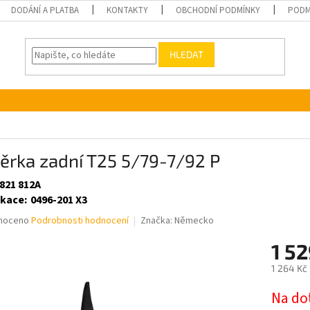
DODÁNÍ A PLATBA
KONTAKTY
OBCHODNÍ PODMÍNKY
PODM
HLEDAT
ěrka zadní T25 5/79-7/92 P
 821 812A
ikace
:
0496-201 X3
né
noceno
Podrobnosti hodnocení
Značka:
Německo
ní
1 5
u
1 264 Kč
Měrná
Na do
cena: