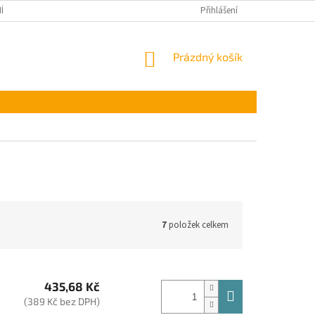
ÍNKY OCHRANY OSOBNÍCH ÚDAJŮ
Přihlášení
NÁKUPNÍ
Prázdný košík
KOŠÍK
7
položek celkem
435,68 Kč
(389 Kč bez DPH)