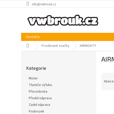
Přejít
info@vwbrouk.cz
na
obsah
Kontakty
Domů
Prodávané značky
AIRMIGHTY
P
AIR
o
Přeskočit
s
Kategorie
kategorie
t
Ř
r
Motor
a
a
Abece
Tlumiče výfuku
z
n
Převodovka
e
n
V
n
í
Přední náprava
ý
í
p
Zadní náprava
p
p
a
Podvozek