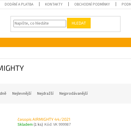
DODÁNÍ A PLATBA
KONTAKTY
OBCHODNÍ PODMÍNKY
PODM
HLEDAT
MIGHTY
dně
Nejlevnější
Nejdražší
Nejprodávanější
časopis AIRMIGHTY 44/2021
Skladem
(1 ks)
Kód:
VK 999987