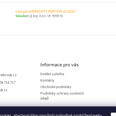
časopis AIRMIGHTY PORTFOLIO 2025
Skladem
(1 ks)
Kód:
VK 999976
O
v
l
á
d
a
c
í
Informace pro vás
p
r
Dodání a platba
vwbrouk.cz
v
Kontakty
06 716 717
k
Obchodní podmínky
y
uk.cz
v
Podmínky ochrany osobních
ý
údajů
p
i
s
ookies, abychom Vám umožnili pohodlné prohlížení webu