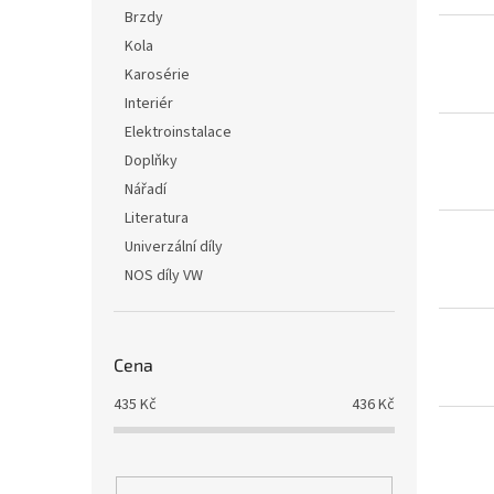
i
r
n
Brzdy
s
o
e
Kola
p
d
l
r
u
Karosérie
o
k
Interiér
d
t
Elektroinstalace
u
ů
Doplňky
k
Nářadí
t
ů
Literatura
Univerzální díly
NOS díly VW
Cena
435
Kč
436
Kč