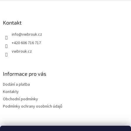
l
Z
á
á
d
p
a
a
Kontakt
c
t
í
info
@
vwbrouk.cz
í
p
r
+420 606 716 717
v
vwbrouk.cz
k
y
v
ý
Informace pro vás
p
i
Dodání a platba
s
u
Kontakty
Obchodní podmínky
Podmínky ochrany osobních údajů