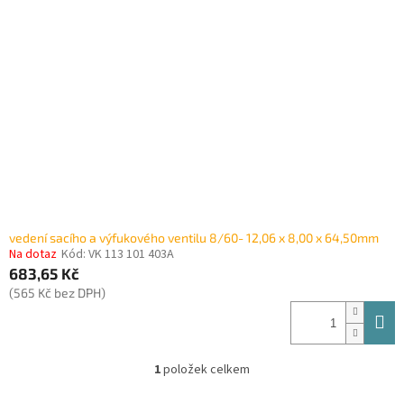
i
r
s
o
p
d
r
u
o
k
d
t
u
ů
k
t
ů
vedení sacího a výfukového ventilu 8/60- 12,06 x 8,00 x 64,50mm
Na dotaz
Kód:
VK 113 101 403A
683,65 Kč
(565 Kč bez DPH)
1
položek celkem
O
v