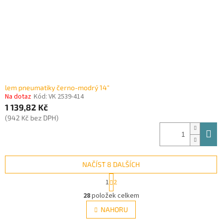
lem pneumatiky černo-modrý 14"
Na dotaz
Kód:
VK 2539-414
1 139,82 Kč
(942 Kč bez DPH)
NAČÍST 8 DALŠÍCH
S
1
2
t
O
r
28
položek celkem
v
á
l
NAHORU
n
á
k