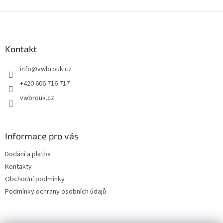
d
o
v
Z
a
á
c
á
n
í
p
í
p
a
Kontakt
r
t
v
info
@
vwbrouk.cz
í
k
y
+420 606 716 717
v
vwbrouk.cz
ý
p
i
s
Informace pro vás
u
Dodání a platba
Kontakty
Obchodní podmínky
Podmínky ochrany osobních údajů