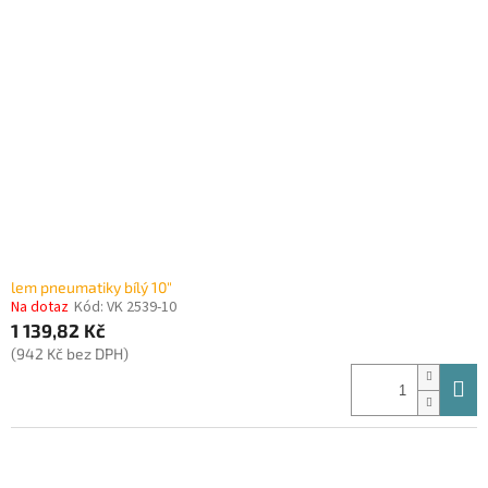
i
r
s
o
p
d
r
u
o
k
d
t
u
ů
k
t
ů
lem pneumatiky bílý 10"
Na dotaz
Kód:
VK 2539-10
1 139,82 Kč
(942 Kč bez DPH)