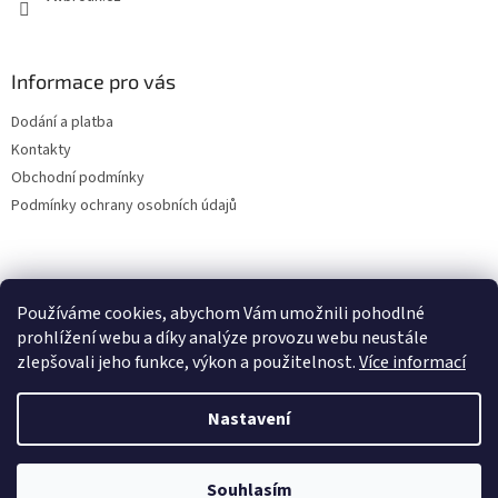
Informace pro vás
Dodání a platba
Kontakty
Obchodní podmínky
Podmínky ochrany osobních údajů
Používáme cookies, abychom Vám umožnili pohodlné
prohlížení webu a díky analýze provozu webu neustále
zlepšovali jeho funkce, výkon a použitelnost.
Více informací
Nastavení
Vytvořil Shoptet
Souhlasím
Copyright 2026
VWBrouk.cz, s.r.o.
. Všechna práva vyhrazena.