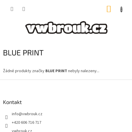
Přejít
NÁKUP
na
obsah
KOŠÍK
BLUE PRINT
Žádné produkty značky
BLUE PRINT
nebyly nalezeny...
Z
á
p
a
Kontakt
t
info
@
vwbrouk.cz
í
+420 606 716 717
vwbrouk.cz