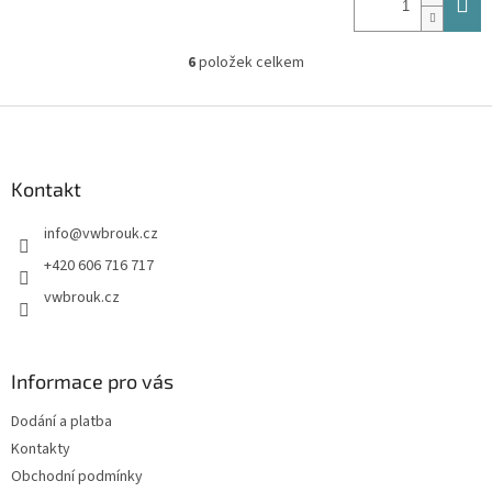
6
položek celkem
O
v
l
Z
á
á
d
p
a
a
Kontakt
c
t
í
info
@
vwbrouk.cz
í
p
r
+420 606 716 717
v
vwbrouk.cz
k
y
v
ý
Informace pro vás
p
i
Dodání a platba
s
u
Kontakty
Obchodní podmínky