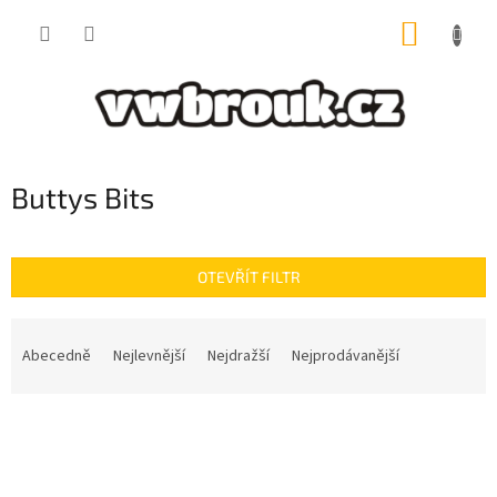
Přejít
NÁKUP
na
obsah
KOŠÍK
Buttys Bits
OTEVŘÍT FILTR
Ř
a
Abecedně
Nejlevnější
Nejdražší
Nejprodávanější
z
e
V
n
ý
í
p
p