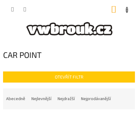
Přejít
NÁKUP
na
obsah
KOŠÍK
CAR POINT
OTEVŘÍT FILTR
Ř
a
Abecedně
Nejlevnější
Nejdražší
Nejprodávanější
z
e
V
n
ý
í
p
p