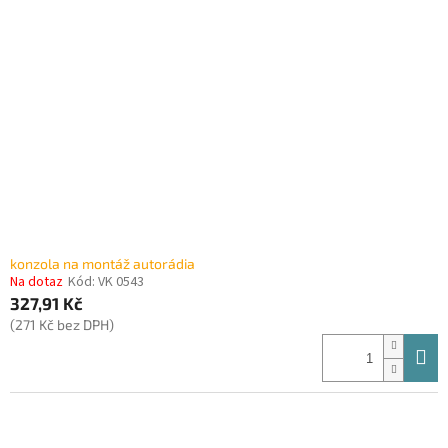
i
r
s
o
p
d
r
u
o
k
d
t
u
ů
k
t
ů
konzola na montáž autorádia
Na dotaz
Kód:
VK 0543
327,91 Kč
(271 Kč bez DPH)