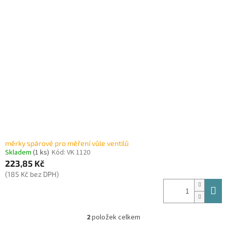
měrky spárové pro měření vůle ventilů
Skladem
(1 ks)
Kód:
VK 1120
223,85 Kč
(185 Kč bez DPH)
2
položek celkem
O