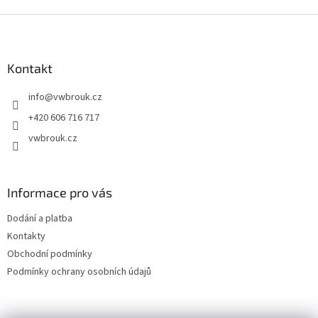
v
l
Z
á
á
d
p
a
a
Kontakt
c
t
í
info
@
vwbrouk.cz
í
p
r
+420 606 716 717
v
vwbrouk.cz
k
y
v
ý
Informace pro vás
p
i
Dodání a platba
s
u
Kontakty
Obchodní podmínky
Podmínky ochrany osobních údajů