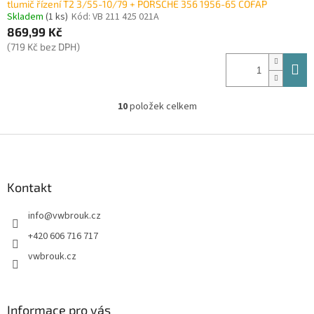
tlumič řízení T2 3/55-10/79 + PORSCHE 356 1956-65 COFAP
Skladem
(1 ks)
Kód:
VB 211 425 021A
869,99 Kč
(719 Kč bez DPH)
10
položek celkem
O
v
l
Z
á
á
d
p
a
a
Kontakt
c
t
í
info
@
vwbrouk.cz
í
p
r
+420 606 716 717
v
vwbrouk.cz
k
y
v
ý
Informace pro vás
p