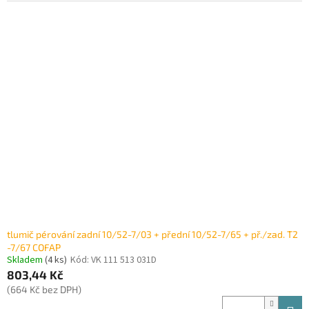
tlumič pérování zadní 10/52-7/03 + přední 10/52-7/65 + př./zad. T2
-7/67 COFAP
Skladem
(4 ks)
Kód:
VK 111 513 031D
803,44 Kč
(664 Kč bez DPH)