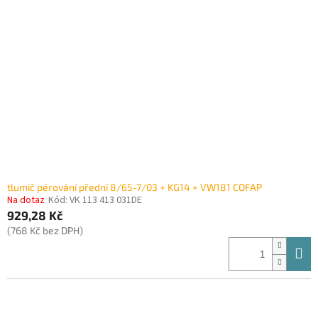
i
r
s
o
p
d
r
u
o
k
d
t
u
ů
k
t
ů
tlumič pérování přední 8/65-7/03 + KG14 + VW181 COFAP
Na dotaz
Kód:
VK 113 413 031DE
929,28 Kč
(768 Kč bez DPH)