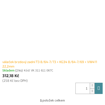
i
r
s
o
p
d
r
u
o
k
d
t
u
ů
k
t
ů
váleček brzdový zadní T3 8/64-7/73 + KG34 8/64-7/69 + VW411
22,2mm
Skladem
(2 ks)
Kód:
VK 311 611 067C
312,18 Kč
(258 Kč bez DPH)
1
položek celkem
O