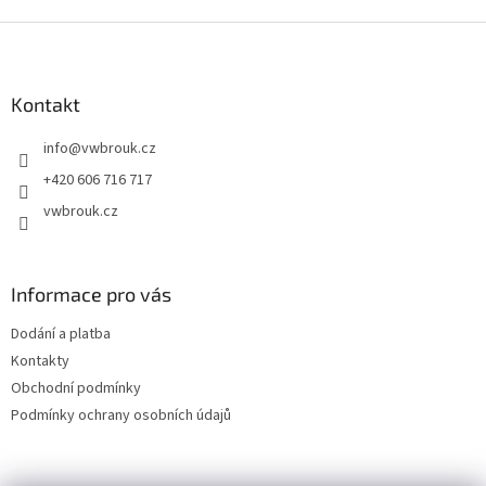
v
l
Z
á
á
d
p
a
a
Kontakt
c
t
í
info
@
vwbrouk.cz
í
p
r
+420 606 716 717
v
vwbrouk.cz
k
y
v
ý
Informace pro vás
p
i
Dodání a platba
s
u
Kontakty
Obchodní podmínky
Podmínky ochrany osobních údajů