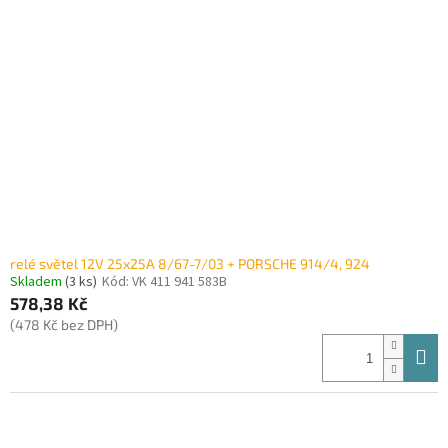
i
r
s
o
p
d
r
u
o
k
d
t
u
ů
k
t
ů
relé světel 12V 25x25A 8/67-7/03 + PORSCHE 914/4, 924
Skladem
(3 ks)
Kód:
VK 411 941 583B
578,38 Kč
(478 Kč bez DPH)