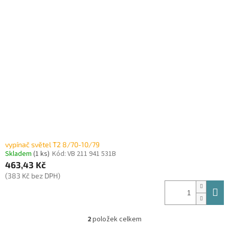
vypínač světel T2 8/70-10/79
Skladem
(1 ks)
Kód:
VB 211 941 531B
463,43 Kč
(383 Kč bez DPH)
2
položek celkem
O