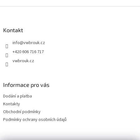
v
l
Z
á
á
d
p
a
a
Kontakt
c
t
í
info
@
vwbrouk.cz
í
p
r
+420 606 716 717
v
vwbrouk.cz
k
y
v
ý
Informace pro vás
p
i
Dodání a platba
s
u
Kontakty
Obchodní podmínky
Podmínky ochrany osobních údajů