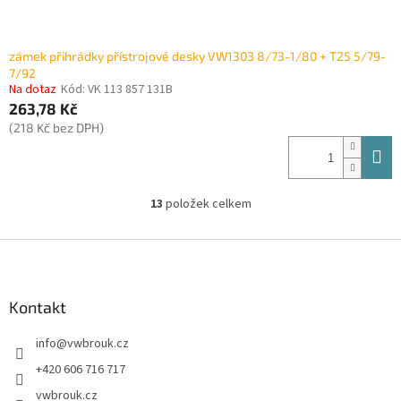
zámek přihrádky přístrojové desky VW1303 8/73-1/80 + T25 5/79-
7/92
Na dotaz
Kód:
VK 113 857 131B
263,78 Kč
(218 Kč bez DPH)
13
položek celkem
O
v
l
Z
á
á
d
p
a
a
Kontakt
c
t
í
info
@
vwbrouk.cz
í
p
r
+420 606 716 717
v
vwbrouk.cz
k