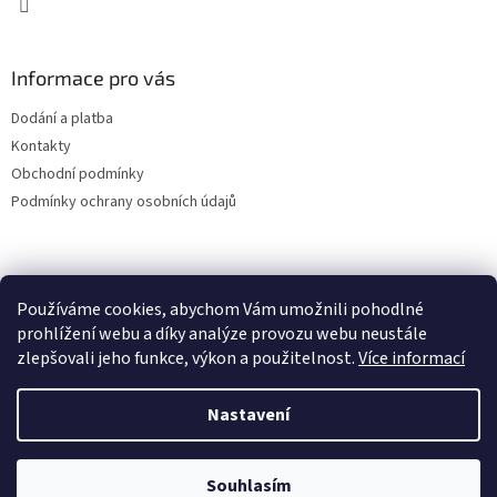
y
v
ý
Informace pro vás
p
i
Dodání a platba
s
u
Kontakty
Obchodní podmínky
Podmínky ochrany osobních údajů
Používáme cookies, abychom Vám umožnili pohodlné
prohlížení webu a díky analýze provozu webu neustále
zlepšovali jeho funkce, výkon a použitelnost.
Více informací
Nastavení
Vytvořil Shoptet
Souhlasím
Copyright 2026
VWBrouk.cz, s.r.o.
. Všechna práva vyhrazena.