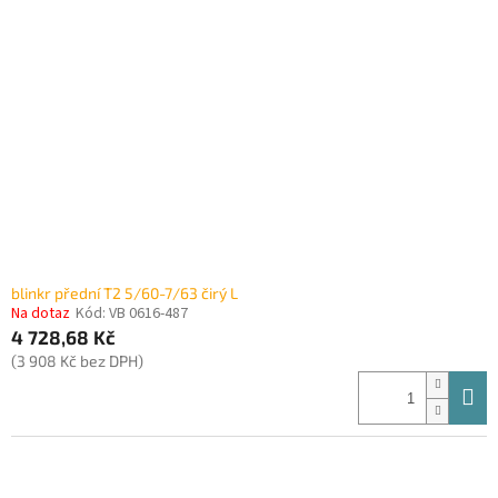
i
r
s
o
p
d
r
u
o
k
d
t
u
ů
k
t
ů
blinkr přední T2 5/60-7/63 čirý L
Na dotaz
Kód:
VB 0616-487
4 728,68 Kč
(3 908 Kč bez DPH)