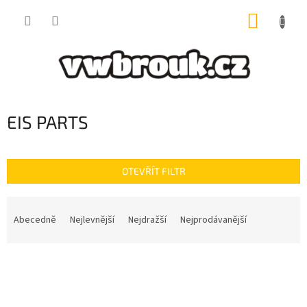
Přejít
NÁKUP
na
obsah
KOŠÍK
EIS PARTS
OTEVŘÍT FILTR
Ř
a
Abecedně
Nejlevnější
Nejdražší
Nejprodávanější
z
e
V
n
ý
í
p
p