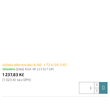
i
r
s
o
p
d
r
u
o
k
d
t
u
ů
k
t
ů
ložisko diferenciálu 8/60- + T2 6/59-7/67
Skladem
(2 ks)
Kód:
VK 113 517 185
1 237,83 Kč
(1 023 Kč bez DPH)