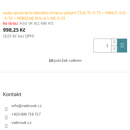
sada opravná brzdového třmenu přední T3 8/71-7/73 + VW411, 412
-7/72 + PORSCHE 914/4 1/69-7/72
Na dotaz
Kód:
VK 411 698 471
998,25 Kč
(825 Kč bez DPH)
10
položek celkem
O
v
l
Z
á
á
d
p
a
a
Kontakt
c
t
í
info
@
vwbrouk.cz
í
p
r
+420 606 716 717
v
vwbrouk.cz
k
y