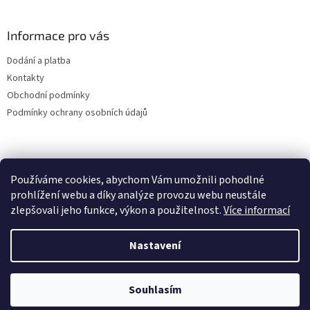
v
ý
Informace pro vás
p
i
Dodání a platba
s
u
Kontakty
Obchodní podmínky
Podmínky ochrany osobních údajů
Používáme cookies, abychom Vám umožnili pohodlné
prohlížení webu a díky analýze provozu webu neustále
zlepšovali jeho funkce, výkon a použitelnost.
Více informací
Nastavení
Vytvořil Shoptet
Souhlasím
Copyright 2026
VWBrouk.cz, s.r.o.
. Všechna práva vyhrazena.