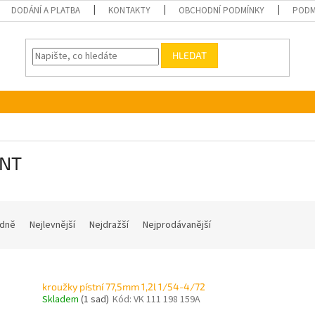
DODÁNÍ A PLATBA
KONTAKTY
OBCHODNÍ PODMÍNKY
PODM
HLEDAT
NT
dně
Nejlevnější
Nejdražší
Nejprodávanější
kroužky pístní 77,5mm 1,2l 1/54-4/72
Skladem
(1 sad)
Kód:
VK 111 198 159A