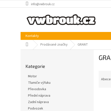
Přejít
info@vwbrouk.cz
na
obsah
Kontakty
Domů
Prodávané značky
GRANT
P
GRA
o
Přeskočit
s
Kategorie
kategorie
t
Ř
r
Motor
a
a
Abece
Tlumiče výfuku
z
n
Převodovka
e
n
V
n
í
Přední náprava
ý
í
p
Zadní náprava
p
p
a
Podvozek