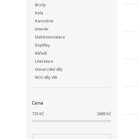
i
r
n
Brzdy
s
o
e
Kola
p
d
l
r
u
Karosérie
o
k
Interiér
d
t
Elektroinstalace
u
ů
Doplňky
k
Nářadí
t
ů
Literatura
Univerzální díly
NOS díly VW
Cena
735
Kč
2608
Kč