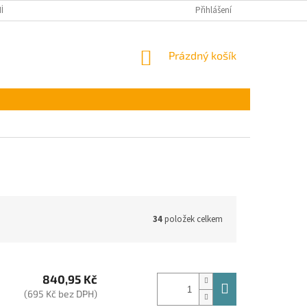
ÍNKY OCHRANY OSOBNÍCH ÚDAJŮ
Přihlášení
NÁKUPNÍ
Prázdný košík
KOŠÍK
34
položek celkem
840,95 Kč
(695 Kč bez DPH)