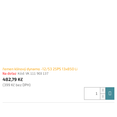
i
r
s
o
p
d
r
u
o
k
d
t
u
ů
k
t
ů
řemen klínový dynamo -12/53 25PS 13x850 Li
Na dotaz
Kód:
VK 111 903 137
482,79 Kč
(399 Kč bez DPH)