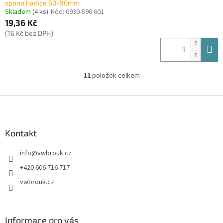
spona hadice 60-80mm
Skladem
(4 ks)
Kód:
0930-590 601
19,36 Kč
(16 Kč bez DPH)
11
položek celkem
O
v
l
Z
á
á
d
p
a
a
Kontakt
c
t
í
info
@
vwbrouk.cz
í
p
r
+420 606 716 717
v
vwbrouk.cz
k
y
v
ý
Informace pro vás
p