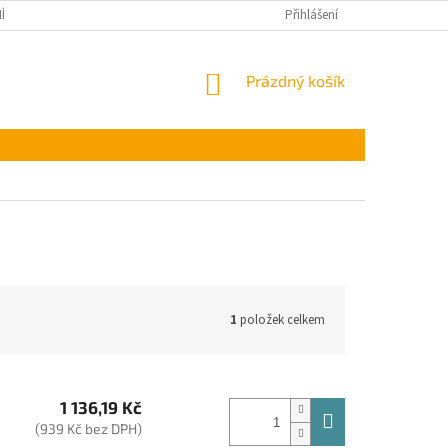
ÍNKY OCHRANY OSOBNÍCH ÚDAJŮ
Přihlášení
NÁKUPNÍ
Prázdný košík
KOŠÍK
1
položek celkem
1 136,19 Kč
(939 Kč bez DPH)