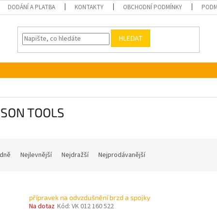
DODÁNÍ A PLATBA
KONTAKTY
OBCHODNÍ PODMÍNKY
PODM
HLEDAT
SON TOOLS
dně
Nejlevnější
Nejdražší
Nejprodávanější
přípravek na odvzdušnění brzd a spojky
Na dotaz
Kód:
VK 012 160 522