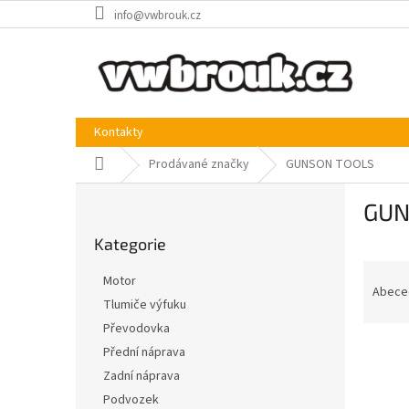
Přejít
info@vwbrouk.cz
na
obsah
Kontakty
Domů
Prodávané značky
GUNSON TOOLS
P
GUN
o
Přeskočit
s
Kategorie
kategorie
t
Ř
r
Motor
a
a
Abece
Tlumiče výfuku
z
n
Převodovka
e
n
V
n
í
Přední náprava
ý
í
p
Zadní náprava
p
p
a
Podvozek