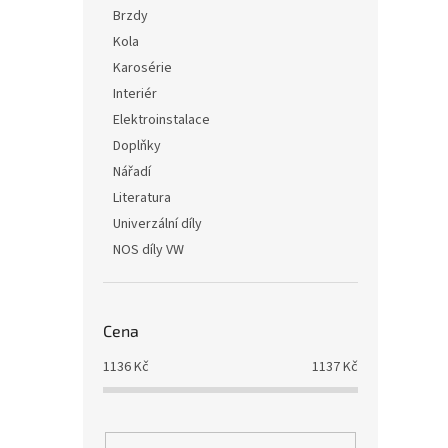
i
r
n
Brzdy
s
o
e
Kola
p
d
l
r
u
Karosérie
o
k
Interiér
d
t
Elektroinstalace
u
ů
Doplňky
k
Nářadí
t
ů
Literatura
Univerzální díly
NOS díly VW
Cena
1136
Kč
1137
Kč