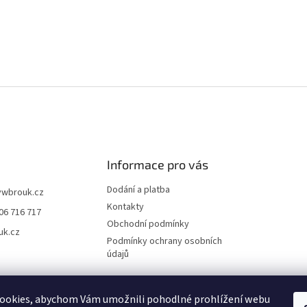
Informace pro vás
Dodání a platba
vwbrouk.cz
Kontakty
06 716 717
Obchodní podmínky
uk.cz
Podmínky ochrany osobních
údajů
ookies, abychom Vám umožnili pohodlné prohlížení webu