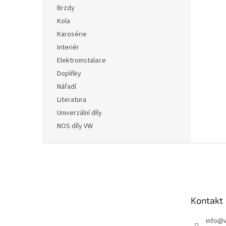
n
Brzdy
e
Kola
l
Karosérie
Interiér
Elektroinstalace
Doplňky
Nářadí
Literatura
Univerzální díly
NOS díly VW
Z
á
p
a
t
Kontakt
í
info
@