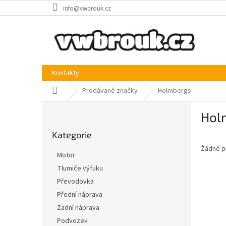
Přejít
info@vwbrouk.cz
na
obsah
Kontakty
Domů
Prodávané značky
Holmbergs
P
Hol
o
Přeskočit
s
Kategorie
kategorie
t
Žádné p
r
Motor
a
Tlumiče výfuku
n
Převodovka
n
í
Přední náprava
p
Zadní náprava
a
Podvozek