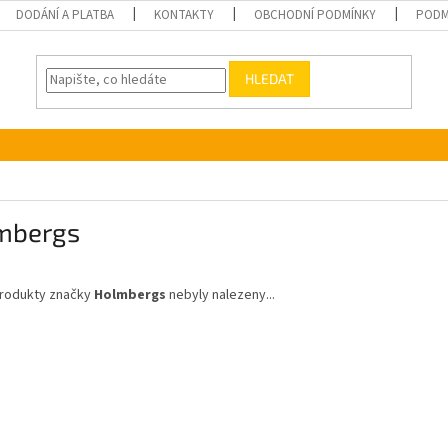
DODÁNÍ A PLATBA
KONTAKTY
OBCHODNÍ PODMÍNKY
PODM
HLEDAT
mbergs
rodukty značky
Holmbergs
nebyly nalezeny...