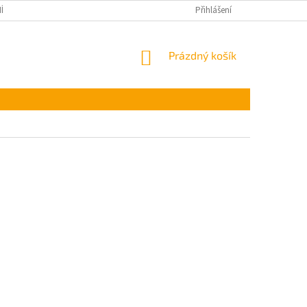
ÍNKY OCHRANY OSOBNÍCH ÚDAJŮ
Přihlášení
NÁKUPNÍ
Prázdný košík
KOŠÍK