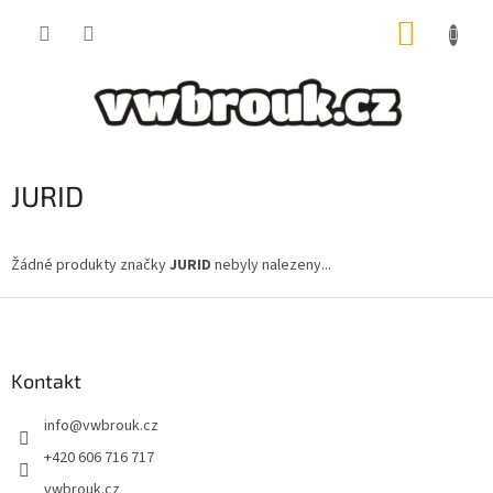
Přejít
NÁKUP
na
obsah
KOŠÍK
JURID
Žádné produkty značky
JURID
nebyly nalezeny...
Z
á
p
a
Kontakt
t
info
@
vwbrouk.cz
í
+420 606 716 717
vwbrouk.cz