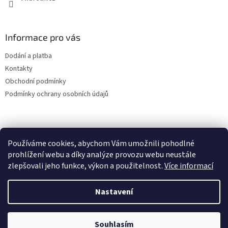
Informace pro vás
Dodání a platba
Kontakty
Obchodní podmínky
Podmínky ochrany osobních údajů
Používáme cookies, abychom Vám umožnili pohodlné
prohlížení webu a díky analýze provozu webu neustále
zlepšovali jeho funkce, výkon a použitelnost.
Více informací
Nastavení
Vytvořil Shoptet
Souhlasím
Copyright 2026
VWBrouk.cz, s.r.o.
. Všechna práva vyhrazena.