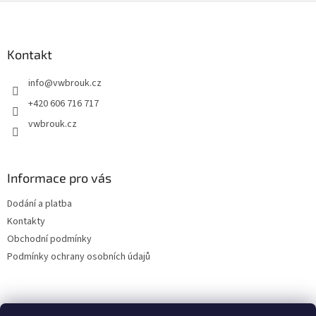
l
Z
á
á
d
p
a
a
Kontakt
c
t
í
info
@
vwbrouk.cz
í
p
r
+420 606 716 717
v
vwbrouk.cz
k
y
v
ý
Informace pro vás
p
i
Dodání a platba
s
u
Kontakty
Obchodní podmínky
Podmínky ochrany osobních údajů