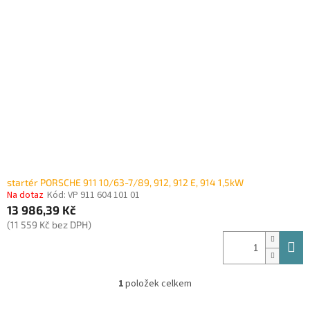
i
r
s
o
p
d
r
u
o
k
d
t
u
ů
k
t
ů
startér PORSCHE 911 10/63-7/89, 912, 912 E, 914 1,5kW
Na dotaz
Kód:
VP 911 604 101 01
13 986,39 Kč
(11 559 Kč bez DPH)
1
položek celkem
O
v