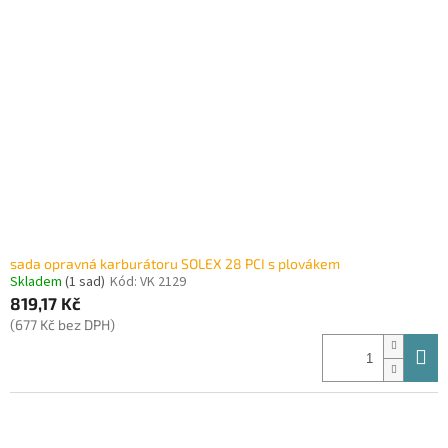
i
r
s
o
p
d
r
u
o
k
d
t
u
ů
k
t
ů
sada opravná karburátoru SOLEX 28 PCI s plovákem
Skladem
(1 sad)
Kód:
VK 2129
819,17 Kč
(677 Kč bez DPH)