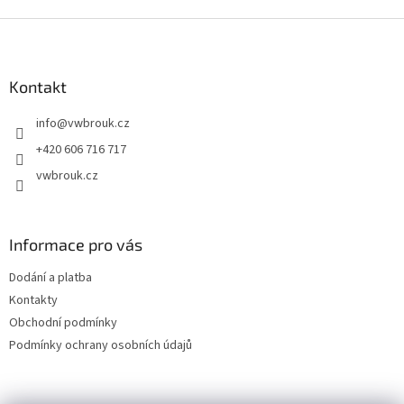
v
l
Z
á
á
d
p
a
a
Kontakt
c
t
í
info
@
vwbrouk.cz
í
p
r
+420 606 716 717
v
vwbrouk.cz
k
y
v
ý
Informace pro vás
p
i
Dodání a platba
s
u
Kontakty
Obchodní podmínky
Podmínky ochrany osobních údajů