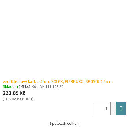
ventil jehlový karburátoru SOLEX, PIERBURG, BROSOL 1,5mm
Skladem
(>5 ks)
Kód:
VK 111 129 201
223,85 Kč
(185 Kč bez DPH)
2
položek celkem
O