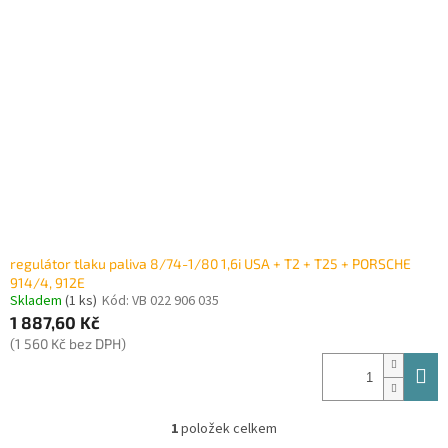
i
r
s
o
p
d
r
u
o
k
d
t
u
ů
k
t
ů
regulátor tlaku paliva 8/74-1/80 1,6i USA + T2 + T25 + PORSCHE
914/4, 912E
Skladem
(1 ks)
Kód:
VB 022 906 035
1 887,60 Kč
(1 560 Kč bez DPH)
1
položek celkem
O