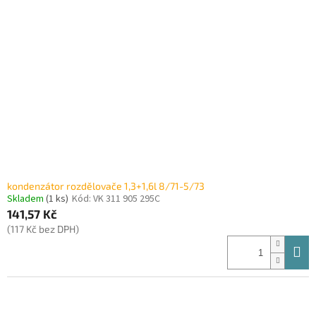
i
r
s
o
p
d
r
u
o
k
d
t
u
ů
k
t
ů
kondenzátor rozdělovače 1,3+1,6l 8/71-5/73
Skladem
(1 ks)
Kód:
VK 311 905 295C
141,57 Kč
(117 Kč bez DPH)