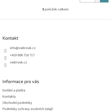
5
položek celkem
O
v
l
Z
á
á
d
p
a
a
Kontakt
c
t
í
info
@
vwbrouk.cz
í
p
r
+420 606 716 717
v
vwbrouk.cz
k
y
v
ý
Informace pro vás
p
i
Dodání a platba
s
u
Kontakty
Obchodní podmínky
Podmínky ochrany osobních údajů