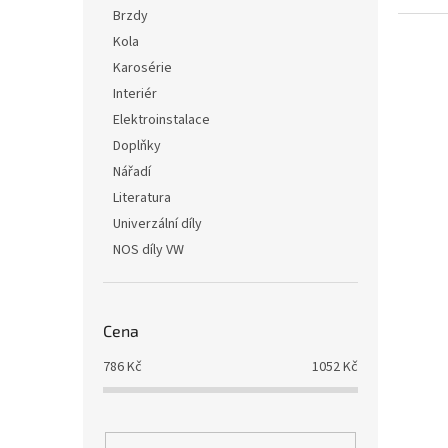
i
r
n
Brzdy
s
o
e
Kola
p
d
l
r
u
Karosérie
o
k
Interiér
d
t
Elektroinstalace
u
ů
Doplňky
k
Nářadí
t
ů
Literatura
Univerzální díly
NOS díly VW
Cena
786
Kč
1052
Kč