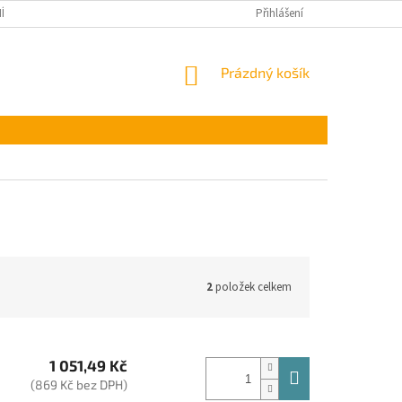
ÍNKY OCHRANY OSOBNÍCH ÚDAJŮ
Přihlášení
NÁKUPNÍ
Prázdný košík
KOŠÍK
2
položek celkem
1 051,49 Kč
(869 Kč bez DPH)