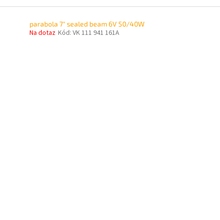
parabola 7" sealed beam 6V 50/40W
Na dotaz
Kód:
VK 111 941 161A
O
v
l
á
d
a
c
í
p
r
v
k
y
v
ý
p
i
s