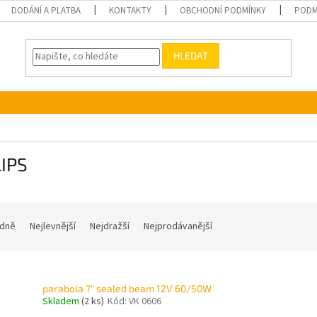
DODÁNÍ A PLATBA
KONTAKTY
OBCHODNÍ PODMÍNKY
PODM
HLEDAT
LIPS
dně
Nejlevnější
Nejdražší
Nejprodávanější
parabola 7" sealed beam 12V 60/50W
Skladem
(2 ks)
Kód:
VK 0606