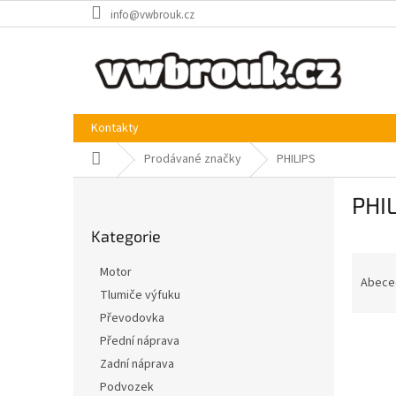
Přejít
info@vwbrouk.cz
na
obsah
Kontakty
Domů
Prodávané značky
PHILIPS
P
PHI
o
Přeskočit
s
Kategorie
kategorie
t
Ř
r
Motor
a
a
Abece
Tlumiče výfuku
z
n
Převodovka
e
n
V
n
í
Přední náprava
ý
í
p
Zadní náprava
p
p
a
Podvozek