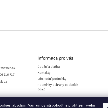
u
Informace pro vás
Dodání a platba
vwbrouk.cz
Kontakty
06 716 717
Obchodní podmínky
uk.cz
Podmínky ochrany osobních
údajů
ookies, abychom Vám umožnili pohodlné prohlížení webu