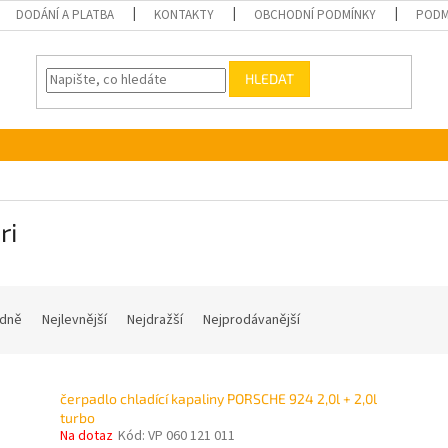
DODÁNÍ A PLATBA
KONTAKTY
OBCHODNÍ PODMÍNKY
PODM
HLEDAT
ri
dně
Nejlevnější
Nejdražší
Nejprodávanější
čerpadlo chladící kapaliny PORSCHE 924 2,0l + 2,0l
turbo
Na dotaz
Kód:
VP 060 121 011