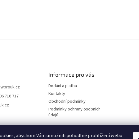
v
ý
p
i
s
u
Informace pro vás
Dodání a platba
vwbrouk.cz
Kontakty
06 716 717
Obchodní podmínky
uk.cz
Podmínky ochrany osobních
údajů
ookies, abychom Vám umožnili pohodlné prohlížení webu