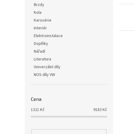
i
r
n
Brzdy
s
o
e
Kola
p
d
l
r
u
Karosérie
o
k
Interiér
d
t
Elektroinstalace
u
ů
Doplňky
k
Nářadí
t
ů
Literatura
Univerzální díly
NOS díly VW
Cena
1321
Kč
9183
Kč