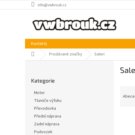
Přejít
info@vwbrouk.cz
na
obsah
Kontakty
Domů
Prodávané značky
Saleri
P
Sale
o
Přeskočit
s
Kategorie
kategorie
t
Ř
r
Motor
a
a
Abece
Tlumiče výfuku
z
n
Převodovka
e
n
V
n
í
Přední náprava
ý
í
p
Zadní náprava
p
p
a
Podvozek