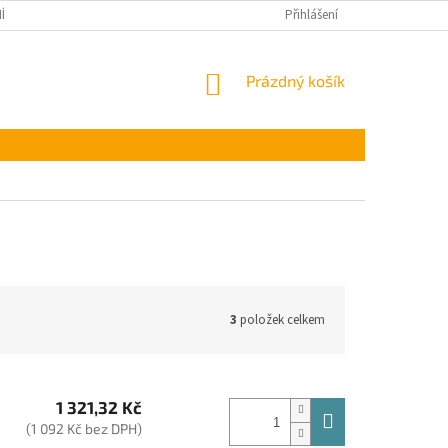
ÍNKY OCHRANY OSOBNÍCH ÚDAJŮ
Přihlášení
NÁKUPNÍ
Prázdný košík
KOŠÍK
3
položek celkem
1 321,32 Kč
(1 092 Kč bez DPH)