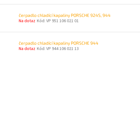
čerpadlo chladící kapaliny PORSCHE 924S, 944
Na dotaz
Kód:
VP 951 106 021 01
čerpadlo chladící kapaliny PORSCHE 944
Na dotaz
Kód:
VP 944 106 021 13
O
v
l
á
d
a
c
í
p
r
v
k
y