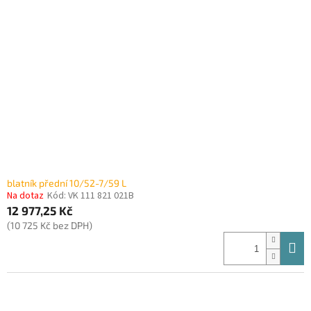
i
r
s
o
p
d
r
u
o
k
d
t
u
ů
k
t
ů
blatník přední 10/52-7/59 L
Na dotaz
Kód:
VK 111 821 021B
12 977,25 Kč
(10 725 Kč bez DPH)