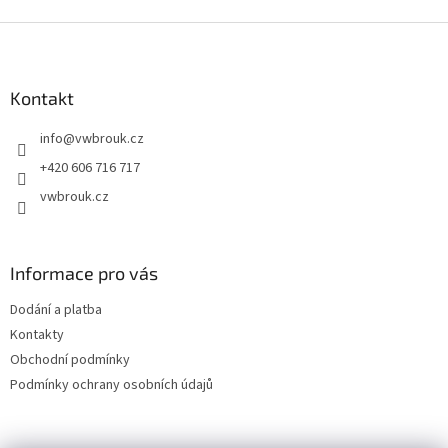
d
o
v
Z
a
á
c
á
n
í
p
í
p
a
Kontakt
r
t
v
info
@
vwbrouk.cz
í
k
y
+420 606 716 717
v
vwbrouk.cz
ý
p
i
s
Informace pro vás
u
Dodání a platba
Kontakty
Obchodní podmínky
Podmínky ochrany osobních údajů