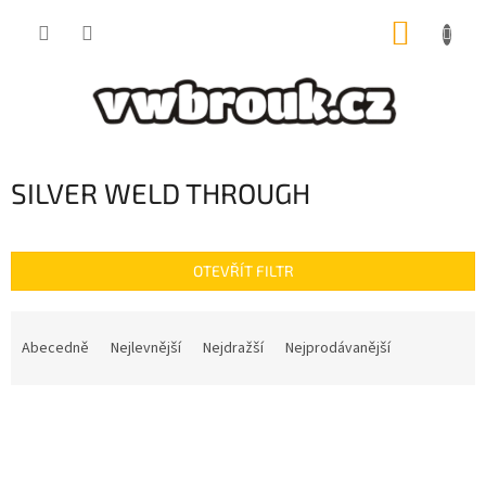
Přejít
NÁKUP
na
obsah
KOŠÍK
SILVER WELD THROUGH
OTEVŘÍT FILTR
Ř
a
Abecedně
Nejlevnější
Nejdražší
Nejprodávanější
z
e
V
n
ý
í
p
p