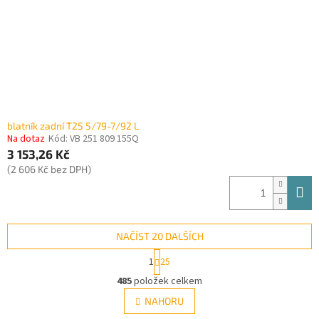
blatník zadní T25 5/79-7/92 L
Na dotaz
Kód:
VB 251 809 155Q
3 153,26 Kč
(2 606 Kč bez DPH)
NAČÍST 20 DALŠÍCH
S
1
25
t
O
r
485
položek celkem
v
á
l
NAHORU
n
á
k