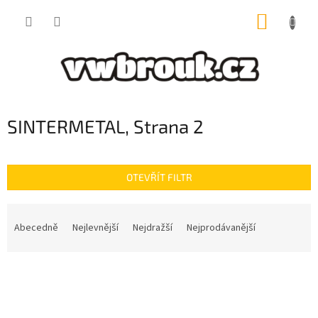
Přejít
NÁKUP
na
obsah
KOŠÍK
SINTERMETAL
, Strana 2
OTEVŘÍT FILTR
Ř
a
Abecedně
Nejlevnější
Nejdražší
Nejprodávanější
z
e
V
n
ý
í
p
p