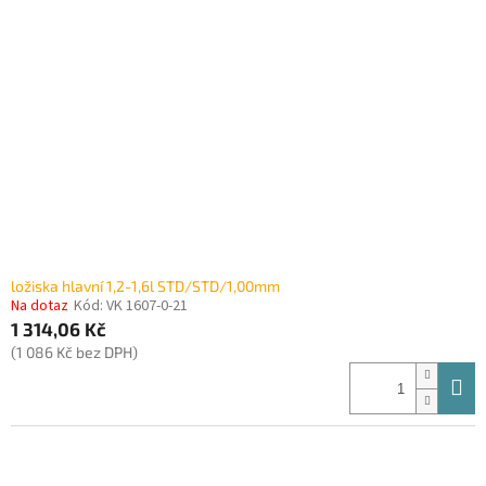
i
r
s
o
p
d
r
u
o
k
d
t
u
ů
k
t
ů
ložiska hlavní 1,2-1,6l STD/STD/1,00mm
Na dotaz
Kód:
VK 1607-0-21
1 314,06 Kč
(1 086 Kč bez DPH)