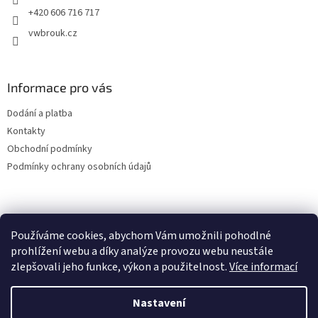
k
+420 606 716 717
y
vwbrouk.cz
v
ý
p
i
Informace pro vás
s
u
Dodání a platba
Kontakty
Obchodní podmínky
Podmínky ochrany osobních údajů
Používáme cookies, abychom Vám umožnili pohodlné
prohlížení webu a díky analýze provozu webu neustále
zlepšovali jeho funkce, výkon a použitelnost.
Více informací
Nastavení
Vytvořil Shoptet