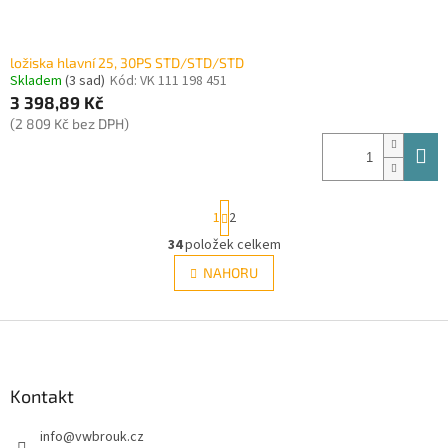
ložiska hlavní 25, 30PS STD/STD/STD
Skladem
(3 sad)
Kód:
VK 111 198 451
3 398,89 Kč
(2 809 Kč bez DPH)
S
1
2
t
r
34
položek celkem
O
á
v
NAHORU
n
l
k
á
o
v
Z
d
á
a
á
n
c
p
í
í
a
Kontakt
p
t
r
info
@
vwbrouk.cz
í
v