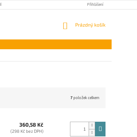
ÍNKY OCHRANY OSOBNÍCH ÚDAJŮ
Přihlášení
NÁKUPNÍ
Prázdný košík
KOŠÍK
7
položek celkem
360,58 Kč
(298 Kč bez DPH)