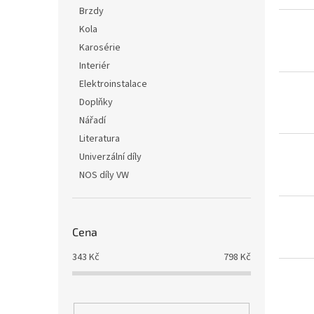
i
r
n
Brzdy
s
o
e
Kola
p
d
l
r
u
Karosérie
o
k
Interiér
d
t
Elektroinstalace
u
ů
Doplňky
k
Nářadí
t
ů
Literatura
Univerzální díly
NOS díly VW
Cena
343
Kč
798
Kč