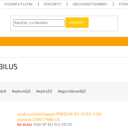
DODÁNÍ A PLATBA
KONTAKTY
OBCHODNÍ PODMÍNKY
PODM
HLEDAT
BILUS
dně
Nejlevnější
Nejdražší
Nejprodávanější
vzpěra přední kapoty PORSCHE 911 10/63-7/89
plynová 370N STABILUS
Na dotaz
Kód:
VP 911 511 331 02