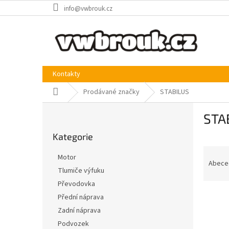
Přejít
info@vwbrouk.cz
na
obsah
Kontakty
Domů
Prodávané značky
STABILUS
P
STA
o
Přeskočit
s
Kategorie
kategorie
t
Ř
r
Motor
a
a
Abece
Tlumiče výfuku
z
n
Převodovka
e
n
V
n
í
Přední náprava
ý
í
p
Zadní náprava
p
p
a
Podvozek