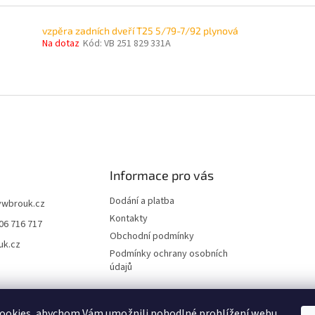
vzpěra zadních dveří T25 5/79-7/92 plynová
Na dotaz
Kód:
VB 251 829 331A
O
v
l
á
d
a
c
í
Informace pro vás
p
r
Dodání a platba
vwbrouk.cz
v
Kontakty
06 716 717
k
Obchodní podmínky
y
uk.cz
v
Podmínky ochrany osobních
ý
údajů
p
i
s
ookies, abychom Vám umožnili pohodlné prohlížení webu