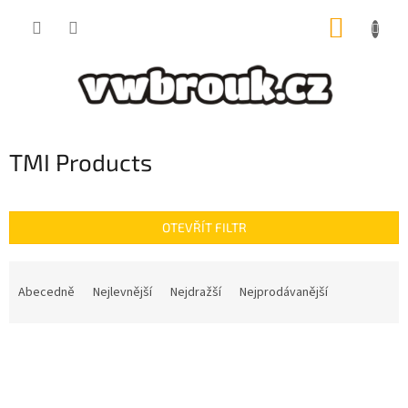
Přejít
NÁKUP
na
obsah
KOŠÍK
TMI Products
OTEVŘÍT FILTR
Ř
a
Abecedně
Nejlevnější
Nejdražší
Nejprodávanější
z
e
V
n
ý
í
p
p