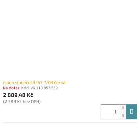
i
r
s
o
p
d
r
u
o
k
d
t
u
ů
k
t
ů
clona sluneční 8/67-7/03 černá
Na dotaz
Kód:
VK 113 857 552
2 889,48 Kč
(2 388 Kč bez DPH)