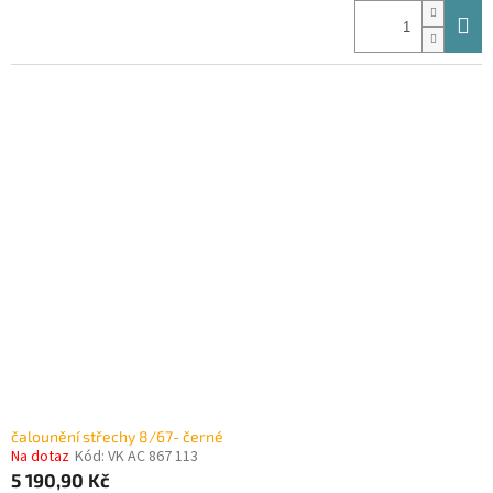
čalounění střechy 8/67- černé
Na dotaz
Kód:
VK AC 867 113
5 190,90 Kč