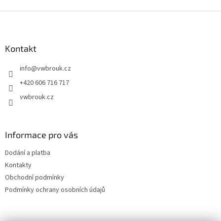
d
o
v
Z
a
á
c
á
n
í
p
í
p
a
Kontakt
r
t
v
info
@
vwbrouk.cz
í
k
y
+420 606 716 717
v
vwbrouk.cz
ý
p
i
s
Informace pro vás
u
Dodání a platba
Kontakty
Obchodní podmínky
Podmínky ochrany osobních údajů