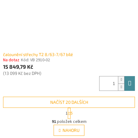
čalounění střechy T2 8/63-7/67 bílé
Na dotaz
Kód:
VB 2910-02
15 849,79 Kč
(13 099 Kč bez DPH)
NAČÍST 20 DALŠÍCH
S
1
5
t
O
r
91
položek celkem
v
á
l
NAHORU
n
á
k