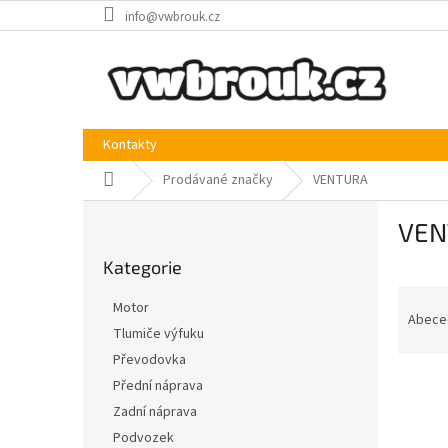
Přejít
info@vwbrouk.cz
na
obsah
Kontakty
Domů
Prodávané značky
VENTURA
P
VEN
o
Přeskočit
s
Kategorie
kategorie
t
Ř
r
Motor
a
a
Abece
Tlumiče výfuku
z
n
Převodovka
e
n
V
n
í
Přední náprava
ý
í
p
Zadní náprava
p
p
a
Podvozek