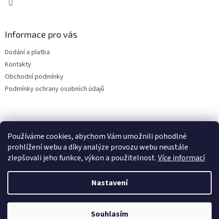
y
v
ý
Informace pro vás
p
i
Dodání a platba
s
u
Kontakty
Obchodní podmínky
Podmínky ochrany osobních údajů
Používáme cookies, abychom Vám umožnili pohodlné
prohlížení webu a díky analýze provozu webu neustále
zlepšovali jeho funkce, výkon a použitelnost.
Více informací
Nastavení
Vytvořil Shoptet
Souhlasím
Copyright 2026
VWBrouk.cz, s.r.o.
. Všechna práva vyhrazena.