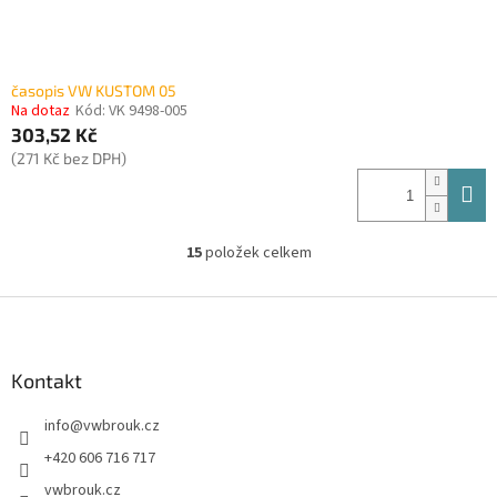
časopis VW KUSTOM 05
Na dotaz
Kód:
VK 9498-005
303,52 Kč
(271 Kč bez DPH)
15
položek celkem
O
v
l
Z
á
á
d
p
a
a
Kontakt
c
t
í
info
@
vwbrouk.cz
í
p
r
+420 606 716 717
v
vwbrouk.cz
k