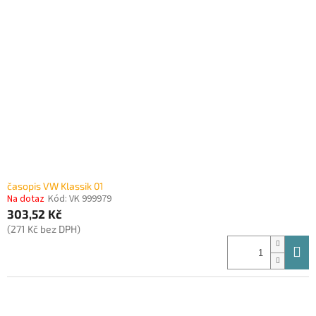
i
r
s
o
p
d
r
u
o
k
d
t
u
ů
k
t
ů
časopis VW Klassik 01
Na dotaz
Kód:
VK 999979
303,52 Kč
(271 Kč bez DPH)