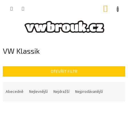
Přejít
NÁKUP
na
obsah
KOŠÍK
VW Klassik
OTEVŘÍT FILTR
Ř
a
Abecedně
Nejlevnější
Nejdražší
Nejprodávanější
z
e
V
n
ý
í
p
p