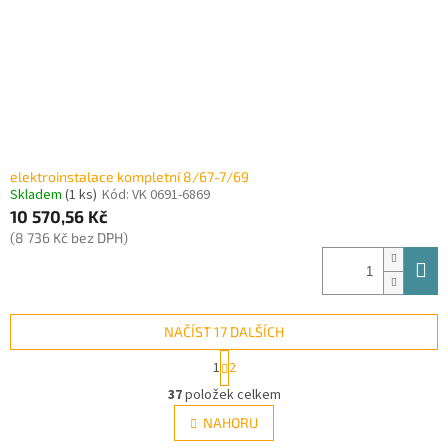
elektroinstalace kompletní 8/67-7/69
Skladem
(1 ks)
Kód:
VK 0691-6869
10 570,56 Kč
(8 736 Kč bez DPH)
NAČÍST 17 DALŠÍCH
S
1
2
t
O
r
37
položek celkem
v
á
l
NAHORU
n
á
k