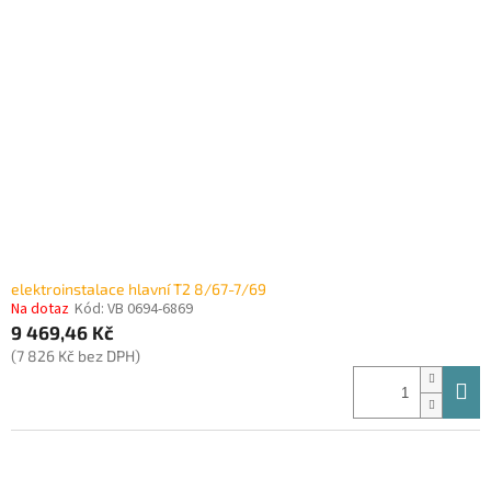
i
r
s
o
p
d
r
u
o
k
d
t
u
ů
k
t
ů
elektroinstalace hlavní T2 8/67-7/69
Na dotaz
Kód:
VB 0694-6869
9 469,46 Kč
(7 826 Kč bez DPH)