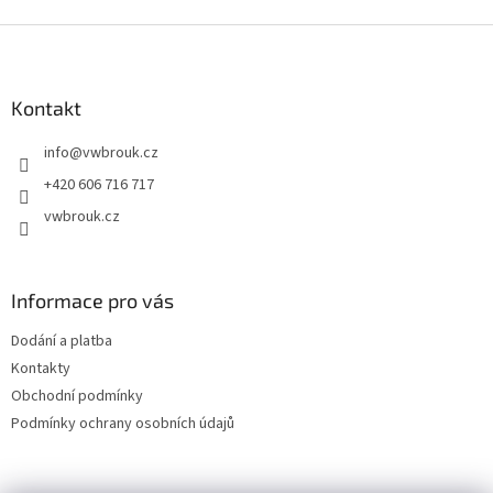
d
o
v
Z
a
á
c
á
n
í
p
í
p
a
Kontakt
r
t
v
info
@
vwbrouk.cz
í
k
y
+420 606 716 717
v
vwbrouk.cz
ý
p
i
s
Informace pro vás
u
Dodání a platba
Kontakty
Obchodní podmínky
Podmínky ochrany osobních údajů