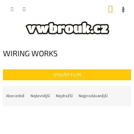
Přejít
NÁKUP
na
obsah
KOŠÍK
WIRING WORKS
OTEVŘÍT FILTR
Ř
a
Abecedně
Nejlevnější
Nejdražší
Nejprodávanější
z
e
V
n
ý
í
p
p