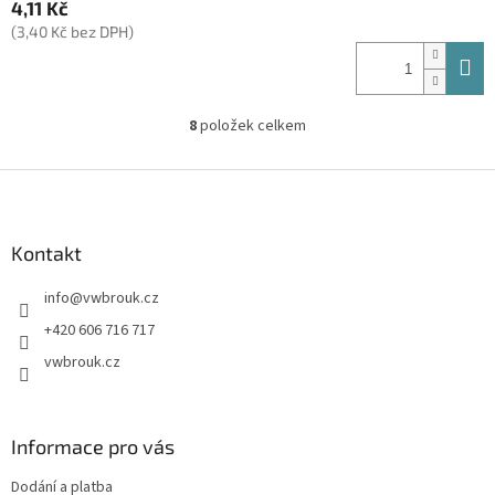
4,11 Kč
(3,40 Kč bez DPH)
8
položek celkem
O
v
l
Z
á
á
d
p
a
a
Kontakt
c
t
í
info
@
vwbrouk.cz
í
p
r
+420 606 716 717
v
vwbrouk.cz
k
y
v
ý
Informace pro vás
p
i
Dodání a platba
s