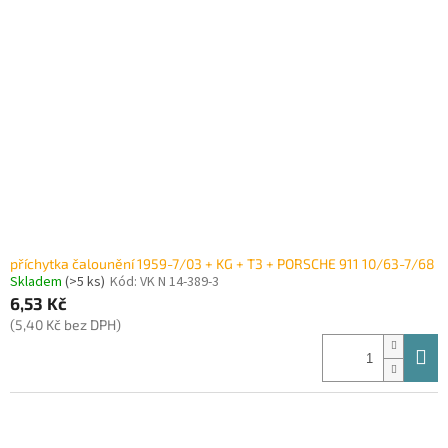
i
r
s
o
p
d
r
u
o
k
d
t
u
ů
k
t
ů
příchytka čalounění 1959-7/03 + KG + T3 + PORSCHE 911 10/63-7/68
Skladem
(>5 ks)
Kód:
VK N 14-389-3
6,53 Kč
(5,40 Kč bez DPH)