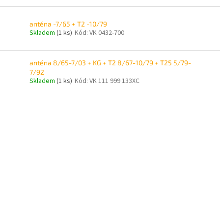
anténa -7/65 + T2 -10/79
Skladem
(1 ks)
Kód:
VK 0432-700
anténa 8/65-7/03 + KG + T2 8/67-10/79 + T25 5/79-
7/92
Skladem
(1 ks)
Kód:
VK 111 999 133XC
O
v
l
á
d
a
c
í
p
r
v
k
y