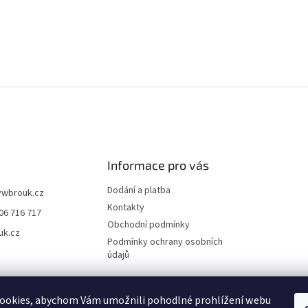
v
ý
p
i
s
u
Informace pro vás
Dodání a platba
vwbrouk.cz
Kontakty
06 716 717
Obchodní podmínky
uk.cz
Podmínky ochrany osobních
údajů
ookies, abychom Vám umožnili pohodlné prohlížení webu