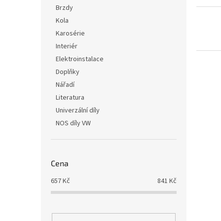
i
r
n
Brzdy
s
o
e
Kola
p
d
l
r
u
Karosérie
o
k
Interiér
d
t
Elektroinstalace
u
ů
Doplňky
k
Nářadí
t
ů
Literatura
Univerzální díly
NOS díly VW
Cena
657
Kč
841
Kč