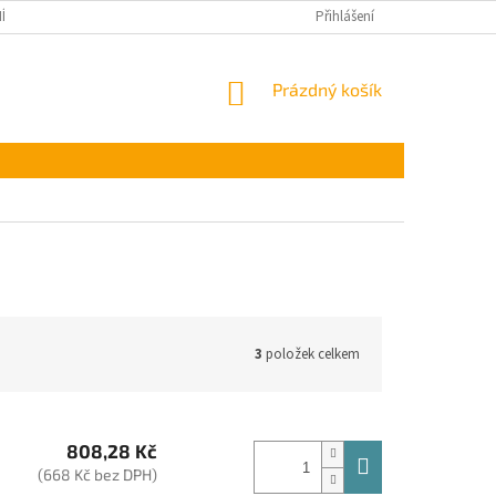
ÍNKY OCHRANY OSOBNÍCH ÚDAJŮ
Přihlášení
NÁKUPNÍ
Prázdný košík
KOŠÍK
3
položek celkem
808,28 Kč
(668 Kč bez DPH)