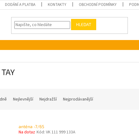
DODÁNÍ A PLATBA
KONTAKTY
OBCHODNÍ PODMÍNKY
PODM
HLEDAT
 TAY
dně
Nejlevnější
Nejdražší
Nejprodávanější
anténa -7/65
Na dotaz
Kód:
VK 111 999 133A