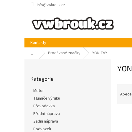
Přejít
info@vwbrouk.cz
na
obsah
Kontakty
Domů
Prodávané značky
YON TAY
P
YON
o
Přeskočit
s
Kategorie
kategorie
t
Ř
r
Motor
a
a
Abece
Tlumiče výfuku
z
n
Převodovka
e
n
V
n
í
Přední náprava
ý
í
p
Zadní náprava
p
p
a
Podvozek