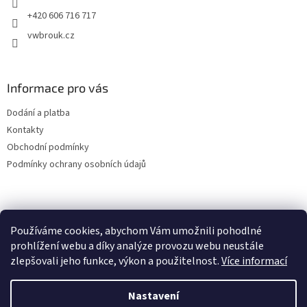
+420 606 716 717
vwbrouk.cz
Informace pro vás
Dodání a platba
Kontakty
Obchodní podmínky
Podmínky ochrany osobních údajů
Používáme cookies, abychom Vám umožnili pohodlné
prohlížení webu a díky analýze provozu webu neustále
zlepšovali jeho funkce, výkon a použitelnost.
Více informací
Nastavení
Vytvořil Shoptet