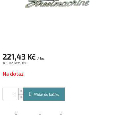
221,43 Kč
/ ks
183 Kč bez DPH
Měrná
Na dotaz
cena:
Přidat do košíku