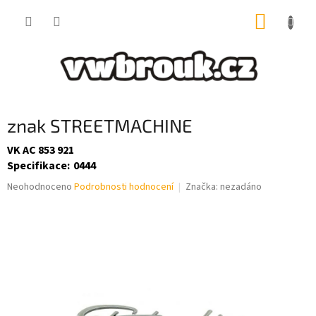
Přejít
NÁKUP
na
obsah
KOŠÍK
znak STREETMACHINE
VK AC 853 921
Specifikace
:
0444
Průměrné
Neohodnoceno
Podrobnosti hodnocení
Značka:
nezadáno
hodnocení
produktu
je
0,0
z
5
hvězdiček.