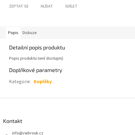
ZEPTAT SE
HLÍDAT
SDÍLET
Popis
Diskuze
Detailní popis produktu
Popis produktu není dostupný
Doplňkové parametry
Kategorie
:
Doplňky
Z
á
p
a
Kontakt
t
info
@
vwbrouk.cz
í